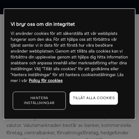
Vi bryr oss om din integritet
A
B
C
D
E
F
G
H
I
Vi använder cookies för att säkerställa att vår webbplats
fungerar som den ska. För att hjälpa oss att förbättra vår
J
K
L
M
N
O
P
Q
R
tjänst samlar vi in data för att förstå hur våra besökare
använder webbplatsen. Genom att tillåta alla cookies kan vi
förbättra din upplevelse genom att hjälpa dig hitta information
S
T
U
V
W
X
Y
Z
Ö
snabbare och anpassa innehåll eller marknadsföring efter dina
inställningar. Välj "Tillåt alla cookies" för att godkänna eller
"Hantera inställningar" för att hantera cookieinställningar. Läs
mer i vår
Policy för cookies
Valutahandel (forex, FX, valuta)
HANTERA
TILLÅT ALLA COOKIES
Finansmarknad för handel med internationella valutor.
INSTÄLLNINGAR
Man spekulerar i en valutas styrka i förhållande till en
annan. Deltagarna kan köpa, sälja, växla och spekulera i
valutor. Valutamarknaden består av banker, kommersiella
företag, centralbanker, förvaltningsföretag, hedgefonder