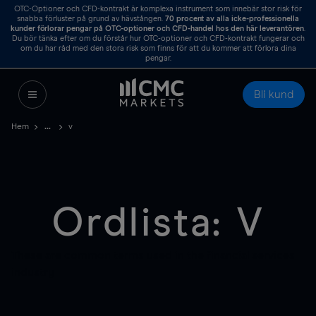
OTC-Optioner och CFD-kontrakt är komplexa instrument som innebär stor risk för
snabba förluster på grund av hävstången.
70
procent av alla icke-professionella
kunder förlorar pengar på OTC-optioner och CFD-handel hos den här leverantören
.
Du bör tänka efter om du förstår hur OTC-optioner och CFD-kontrakt fungerar och
om du har råd med den stora risk som finns för att du kommer att förlora dina
pengar.
Bli kund
Hem
v
Ordlista: V
These are common terms used in the financial services
industry