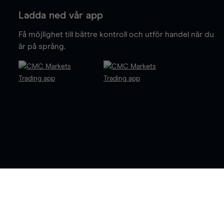
Ladda ned vår app
Få möjlighet till bättre kontroll och utför handel när du
är på språng.
OTC-Optioner och CFD-kontrakt är komplexa instrument som
innebär stor risk för snabba förluster på grund av hävstången.
70