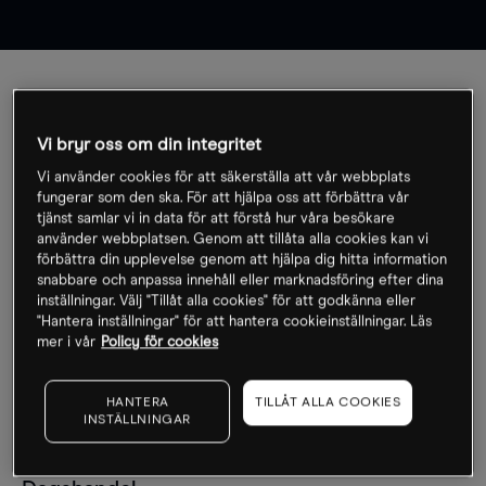
A
B
C
D
E
F
G
H
I
Vi bryr oss om din integritet
J
K
L
M
N
O
P
Q
R
Vi använder cookies för att säkerställa att vår webbplats
fungerar som den ska. För att hjälpa oss att förbättra vår
S
T
U
V
W
X
Y
Z
Ö
tjänst samlar vi in data för att förstå hur våra besökare
använder webbplatsen. Genom att tillåta alla cookies kan vi
förbättra din upplevelse genom att hjälpa dig hitta information
snabbare och anpassa innehåll eller marknadsföring efter dina
inställningar. Välj "Tillåt alla cookies" för att godkänna eller
Dagliga grafer
"Hantera inställningar" för att hantera cookieinställningar. Läs
mer i vår
Policy för cookies
Grafer som visar den dagliga prisrörelsen, till exempel för
ett handlat valutapar.
HANTERA
TILLÅT ALLA COOKIES
INSTÄLLNINGAR