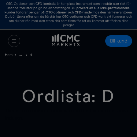
OTC-Optioner och CFD-kontrakt är komplexa instrument som innebär stor risk för
snabba förluster på grund av hävstången.
70
procent av alla icke-professionella
kunder förlorar pengar på OTC-optioner och CFD-handel hos den här leverantören
.
Du bör tänka efter om du förstår hur OTC-optioner och CFD-kontrakt fungerar och
om du har råd med den stora risk som finns för att du kommer att förlora dina
pengar.
Bli kund
Hem
d
Ordlista: D
These are common terms used in the financial services
industry