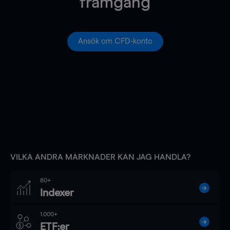
framgång
Ansök om CFD-konto
VILKA ANDRA MARKNADER KAN JAG HANDLA?
80+
Indexer
1.000+
ETF:er