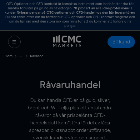
OTC-Optioner och CFD-kontrakt är komplexa instrument som innebär stor risk för
snabba förluster på grund av hävstången.
70
procent av alla icke-professionella
kunder förlorar pengar på OTC-optioner och CFD-handel hos den här leverantören
.
Du bör tänka efter om du förstår hur OTC-optioner och CFD-kontrakt fungerar och
om du har råd med den stora risk som finns för att du kommer att förlora dina
pengar.
Bli kund
Hem
Råvaror
Råvaruhandel
Du kan handla CFD:er på guld, silver,
brent och WTI-olja plus ett antal andra
råvaror på vår prisbelönta CFD-
handelsplattform*. Dra fördel av låga
spreadar, blixtsnabbt orderutförande,
svensk kundservice och support.