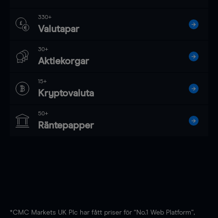
330+
Valutapar
30+
Aktiekorgar
15+
Kryptovaluta
50+
Räntepapper
*CMC Markets UK Plc har fått priser för “No.1 Web Platform”,