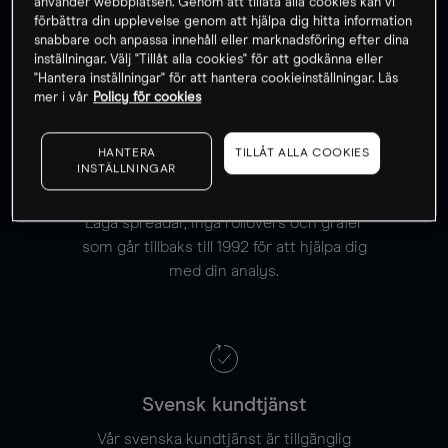
använder webbplatsen. Genom att tillåta alla cookies kan vi
Inga delvis fullförda ordrar
förbättra din upplevelse genom att hjälpa dig hitta information
snabbare och anpassa innehåll eller marknadsföring efter dina
Vi ser till att alla dina ordar fullförs till fullo.
inställningar. Välj "Tillåt alla cookies" för att godkänna eller
"Hantera inställningar" för att hantera cookieinställningar. Läs
mer i vår
Policy för cookies
HANTERA
TILLÅT ALLA COOKIES
INSTÄLLNINGAR
Cash-instrument
Låga spreadar, inga rollovers och grafer
som går tillbaks till 1992 för att hjälpa dig
med din analys.
Svensk kundtjänst
Vår svenska kundtjänst är tillgänglig