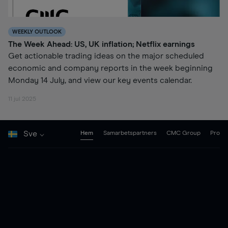
WEEKLY OUTLOOK
The Week Ahead: US, UK inflation; Netflix earnings
Get actionable trading ideas on the major scheduled
economic and company reports in the week beginning
Monday 14 July, and view our key events calendar.
11 jul 2025
Sve
Hem
Samarbetspartners
CMC Group
Pro