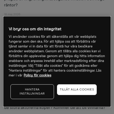
räntor?
18 maj 2026
Vi bryr oss om din integritet
Vi använder cookies för att säkerställa att vår webbplats
fungerar som den ska. För att hjälpa oss att förbättra vår
tjänst samlar vi in data för att förstå hur våra besökare
använder webbplatsen. Genom att tillåta alla cookies kan vi
förbättra din upplevelse genom att hjälpa dig hitta information
snabbare och anpassa innehåll eller marknadsföring efter dina
inställningar. Välj "Tillåt alla cookies" för att godkänna eller
"Hantera inställningar" för att hantera cookieinställningar. Läs
mer i vår
Policy för cookies
NYHETER
Vinnarna på de gigantiska investeringarna
Investerare är alltmer oroade över de enorma
HANTERA
TILLÅT ALLA COOKIES
INSTÄLLNINGAR
investeringar som teknikföretagen gör. Hur är det med
de företag som levererar de produkter och tjänster som
de stora aktörerna köper? Kommer de att bli vinnarna?