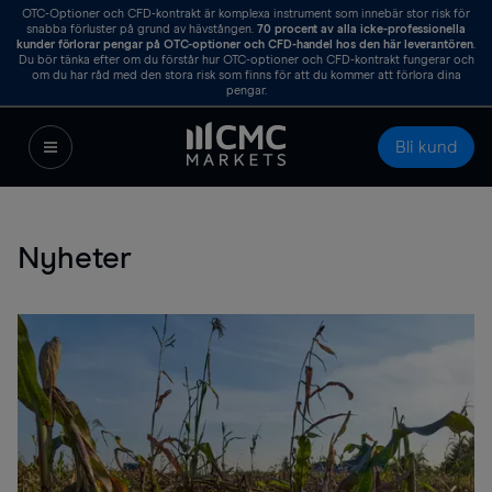
OTC-Optioner och CFD-kontrakt är komplexa instrument som innebär stor risk för
snabba förluster på grund av hävstången.
70
procent av alla icke-professionella
kunder förlorar pengar på OTC-optioner och CFD-handel hos den här leverantören
.
Du bör tänka efter om du förstår hur OTC-optioner och CFD-kontrakt fungerar och
om du har råd med den stora risk som finns för att du kommer att förlora dina
pengar.
Bli kund
Nyheter