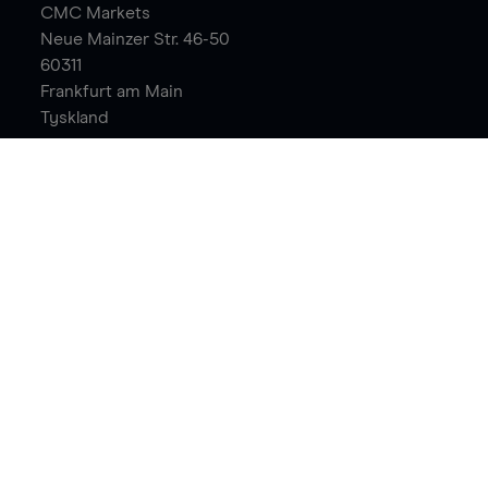
CMC Markets
Neue Mainzer Str. 46-50
60311
Frankfurt am Main
Tyskland