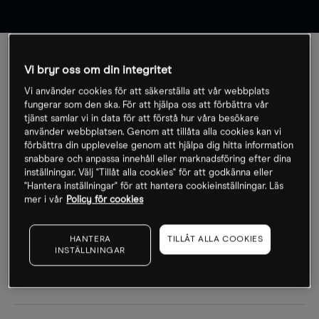
Vi bryr oss om din integritet
A
B
C
D
E
F
G
H
I
Vi använder cookies för att säkerställa att vår webbplats
J
K
L
M
N
O
P
Q
R
fungerar som den ska. För att hjälpa oss att förbättra vår
tjänst samlar vi in data för att förstå hur våra besökare
använder webbplatsen. Genom att tillåta alla cookies kan vi
S
T
U
V
W
X
Y
Z
Ö
förbättra din upplevelse genom att hjälpa dig hitta information
snabbare och anpassa innehåll eller marknadsföring efter dina
inställningar. Välj "Tillåt alla cookies" för att godkänna eller
"Hantera inställningar" för att hantera cookieinställningar. Läs
mer i vår
Policy för cookies
Order
En uppmaning från en kund till en mäklare/handlare för
HANTERA
TILLÅT ALLA COOKIES
INSTÄLLNINGAR
att köpa eller sälja om en viss kurs uppnås. Ordern är
giltig tills den exekveras eller annulleras av kunden.