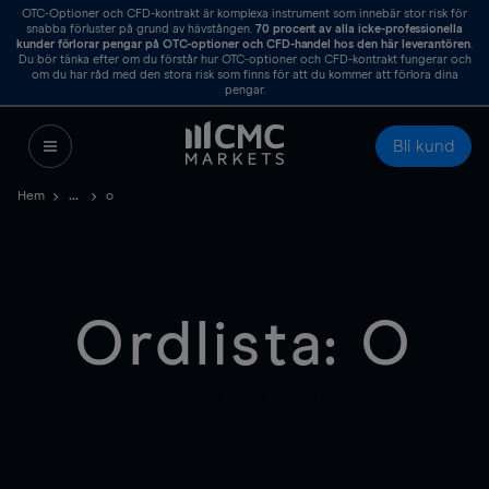
OTC-Optioner och CFD-kontrakt är komplexa instrument som innebär stor risk för
snabba förluster på grund av hävstången.
70
procent av alla icke-professionella
kunder förlorar pengar på OTC-optioner och CFD-handel hos den här leverantören
.
Du bör tänka efter om du förstår hur OTC-optioner och CFD-kontrakt fungerar och
om du har råd med den stora risk som finns för att du kommer att förlora dina
pengar.
Bli kund
Hem
o
Ordlista: O
These are common terms used in the financial services
industry