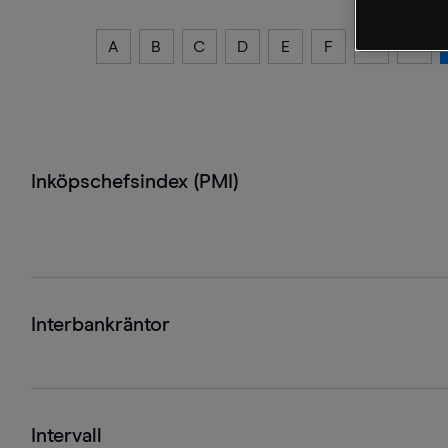
A
B
C
D
E
F
G
H
Inköpschefsindex (PMI)
Interbankräntor
Intervall