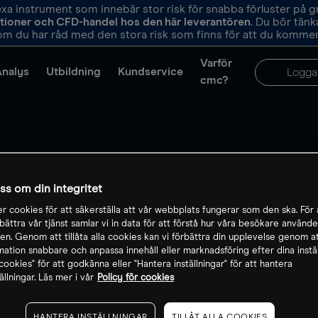
 instrument som innebär stor risk för snabba förluster på 
ptioner och CFD-handel hos den här leverantören
. Du bör tän
m du har råd med den stora risk som finns för att du kommer 
Varför
Analys
Utbildning
Kundservice
Logga
cmc?
oss om din integritet
Ordlista: I
r cookies för att säkerställa att vår webbplats fungerar som den ska. För a
rbättra vår tjänst samlar vi in data för att förstå hur våra besökare använde
ndustry
n. Genom att tillåta alla cookies kan vi förbättra din upplevelse genom at
rmation snabbare och anpassa innehåll eller marknadsföring efter dina inställ
a cookies" för att godkänna eller "Hantera inställningar" för att hantera
ällningar. Läs mer i vår
Policy för cookies
HANTERA INSTÄLLNINGAR
TILLÅT ALLA COOKIES