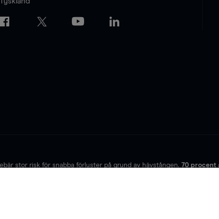
Tyskland
är stor risk för snabba förluster på grund av hävstången.
70
procent a
a efter om du förstår hur OTC-optioner och CFD-kontrakt fungerar och
rat av Bundesanstalt fürFinanzdienstleistungsaufsicht (BaFin) under 