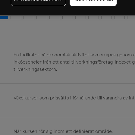
I
J
K
L
M
N
O
P
Q
R
S
En indikator på ekonomisk aktivitet som skapas genom att
inköpschefer från ett antal tillverkningsföretag. Indexet
tillverkningssektorn.
Växelkurser som prissätts i förhållande till varandra av in
När kursen rör sig inom ett definierat område.