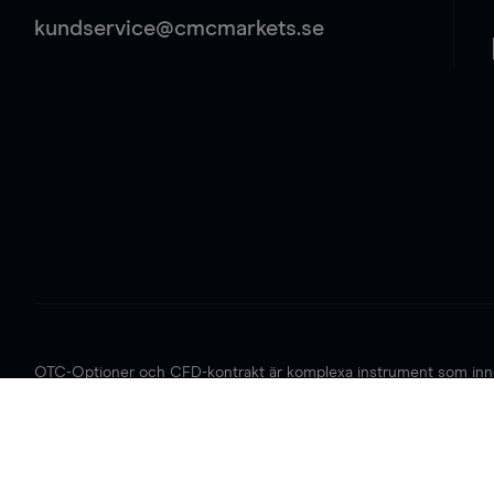
kundservice@cmcmarkets.se
OTC-Optioner och CFD-kontrakt är komplexa instrument som inneb
optioner och CFD-handel hos den här leverantören
. Du bör tänk
förlora dina pengar.
CMC Markets Germany GmbH är ett företag auktoriserad och regle