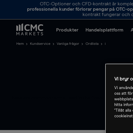
OTC-Optioner och CFD-kontrakt är komplexa
professionella kunder förlorar pengar på OTC-o
kontrakt fungerar och o
Produkter
Handelsplattform
Hem
Kundservice
Vanliga frågor
Ordlista
i
Vi bryr 
Vi använde
oss att fö
These are common terms used in the financial services i
webbplatse
hitta info
"Tillåt all
cookieinst