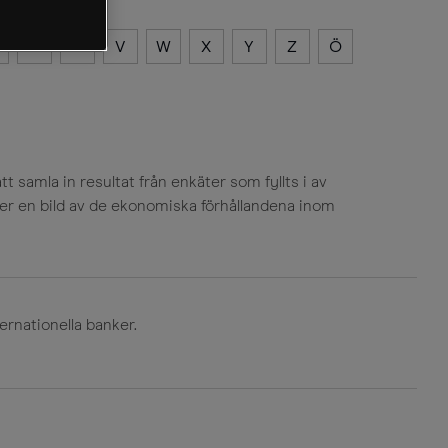
T
U
V
W
X
Y
Z
Ö
 samla in resultat från enkäter som fyllts i av
 ger en bild av de ekonomiska förhållandena inom
ternationella banker.