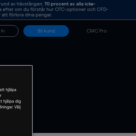
grund av hävstången.
70
procent av alla icke-
ka efter om du förstår hur OTC-optioner och CFD-
att förlora dina pengar.
 in
Bli kund
CMC Pro
tt hjälpa
r
t hjälpa dig
ningar. Välj