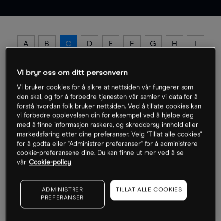
A
B
C
D
E
F
G
H
I
J
K
L
M
N
O
P
Q
R
Vi bryr oss om ditt personvern
S
T
U
V
W
X
Y
Z
Vi bruker cookies for å sikre at nettsiden vår fungerer som
den skal, og for å forbedre tjenesten vår samler vi data for å
forstå hvordan folk bruker nettsiden. Ved å tillate cookies kan
vi forbedre opplevelsen din for eksempel ved å hjelpe deg
med å finne informasjon raskere, og skreddersy innhold eller
markedsføring etter dine preferanser. Velg "Tillat alle cookies"
Cable (linje)
for å godta eller "Administrer preferanser" for å administrere
cookie-preferansene dine. Du kan finne ut mer ved å se
Begrep som henviser til vekslingskursen britiske
vår
Cookie-policy
pund/amerikanske dollar. Kursen ble opprinnelig overført
mellom London- og New York-børsene via transatlantisk
ADMINISTRER
TILLAT ALLE COOKIES
telegraflinje på midten av 1800-tallet.
PREFERANSER