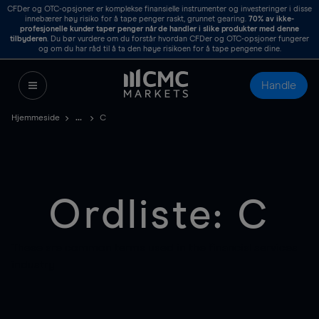
CFDer og OTC-opsjoner er komplekse finansielle instrumenter og investeringer i disse
innebærer høy risiko for å tape penger raskt, grunnet gearing.
70%
av ikke-
profesjonelle kunder taper penger når de handler i slike produkter med denne
tilbyderen
. Du bør vurdere om du forstår hvordan CFDer og OTC-opsjoner fungerer
og om du har råd til å ta den høye risikoen for å tape pengene dine.
Handle
Hjemmeside
C
Ordliste: C
These are common terms used in the financial services
industry