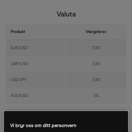
Valuta
Produkt
Marginkrav
EUR/USD
3,3%
GBP/USD
3,3%
USD/JPY
3,3%
AUD/USD
5%
Se flere marginkrav for valuta
Vi bryr oss om ditt personvern