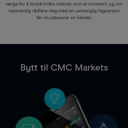
sørge for å forstå hvilke risikoer som er involvert, og om
nødvendig rådføre deg med en uavhengig fagperson
før du plasserer en handel.
Bytt til CMC Markets