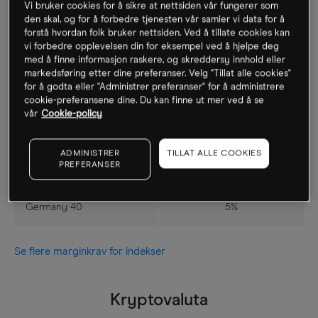
Vi bruker cookies for å sikre at nettsiden vår fungerer som
Indekser
den skal, og for å forbedre tjenesten vår samler vi data for å
forstå hvordan folk bruker nettsiden. Ved å tillate cookies kan
vi forbedre opplevelsen din for eksempel ved å hjelpe deg
Produkt
Marginkrav
med å finne informasjon raskere, og skreddersy innhold eller
markedsføring etter dine preferanser. Velg "Tillat alle cookies"
for å godta eller "Administrer preferanser" for å administrere
UK 100
5%
cookie-preferansene dine. Du kan finne ut mer ved å se
vår
Cookie-policy
US SPX 500
5%
ADMINISTRER
TILLAT ALLE COOKIES
PREFERANSER
US 30
5%
Germany 40
5%
Se flere marginkrav for indekser
Kryptovaluta