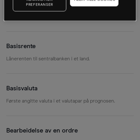
PREFERANSER
Vanligvis én hundredel av 1 %. Et rentekutt på 50
basispunkter er for eksempel lik 0,5 %.
Basisrente
Lånerenten til sentralbanken i et land.
Basisvaluta
Første angitte valuta i et valutapar på prognosen.
Bearbeidelse av en ordre