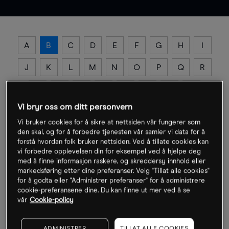
A
B
C
D
E
F
G
H
I
J
K
L
M
N
O
P
Q
R
S
T
U
V
W
X
Y
Z
Vi bryr oss om ditt personvern
Vi bruker cookies for å sikre at nettsiden vår fungerer som
den skal, og for å forbedre tjenesten vår samler vi data for å
Balanse/kontosaldo
forstå hvordan folk bruker nettsiden. Ved å tillate cookies kan
vi forbedre opplevelsen din for eksempel ved å hjelpe deg
med å finne informasjon raskere, og skreddersy innhold eller
Samlet økonomisk resultat av alle avsluttede handler og
markedsføring etter dine preferanser. Velg "Tillat alle cookies"
innskudd/uttak på tradingkontoen.
for å godta eller "Administrer preferanser" for å administrere
cookie-preferansene dine. Du kan finne ut mer ved å se
vår
Cookie-policy
Basispunkt
ADMINISTRER
TILLAT ALLE COOKIES