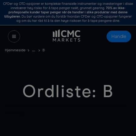
CFDer og OTC-opsjoner er komplekse finansielle instrumenter og investeringer i disse
innebærer høy risiko for å tape penger raskt, grunnet gearing.
70%
av ikke-
profesjonelle kunder taper penger når de handler i slike produkter med denne
tilbyderen
. Du bør vurdere om du forstår hvordan CFDer og OTC-opsjoner fungerer
og om du har råd til å ta den høye risikoen for å tape pengene dine.
Handle
Hjemmeside
B
Ordliste: B
These are common terms used in the financial services
industry