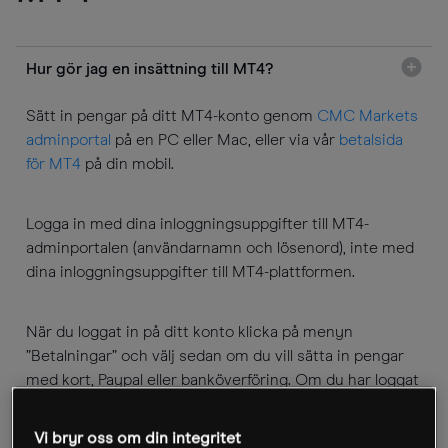
Hur gör jag en insättning till MT4?
Sätt in pengar på ditt MT4-konto genom
CMC Markets
adminportal
på en PC eller Mac, eller via vår
betalsida
för MT4
på din mobil.
Logga in med dina inloggningsuppgifter till MT4-
adminportalen (användarnamn och lösenord), inte med
dina inloggningsuppgifter till MT4-plattformen.
När du loggat in på ditt konto klicka på menyn
”Betalningar” och välj sedan om du vill sätta in pengar
med kort, Paypal eller banköverföring. Om du har loggat
in på betalsidan för MT4 från en mobil kommer
betalningsalternativen att presenteras direkt.
Vi bryr oss om din integritet