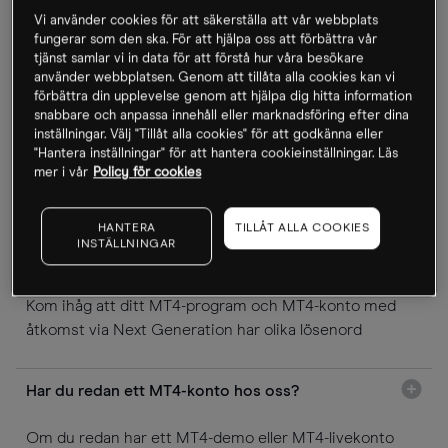
Vi använder cookies för att säkerställa att vår webbplats
Om du föredrar att göra insättningar via mobilen kan du
fungerar som den ska. För att hjälpa oss att förbättra vår
tjänst samlar vi in data för att förstå hur våra besökare
skapa en genväg till betalsidan för MT4, genvägen
använder webbplatsen. Genom att tillåta alla cookies kan vi
kommer att visas som en ikon på din hemskärm:
förbättra din upplevelse genom att hjälpa dig hitta information
snabbare och anpassa innehåll eller marknadsföring efter dina
inställningar. Välj "Tillåt alla cookies" för att godkänna eller
iOS (Safari)
: När sidan har laddat klart tryck på dela-
"Hantera inställningar" för att hantera cookieinställningar. Läs
knappen längst ner på sidan och välj "Lägg till på
mer i vår
Policy för cookies
hemskärmen".
Android (Chrome)
: När sidan har laddat klart tryck på
HANTERA
TILLÅT ALLA COOKIES
INSTÄLLNINGAR
meny-ikonen och väljer "Lägg till på startskärmen".
Kom ihåg att ditt MT4-program och MT4-konto med
åtkomst via Next Generation har olika lösenord
Har du redan ett MT4-konto hos oss?
Om du redan har ett MT4-demo eller MT4-livekonto