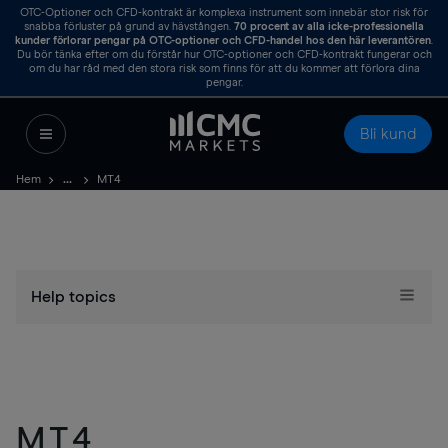
OTC-Optioner och CFD-kontrakt är komplexa instrument som innebär stor risk för
snabba förluster på grund av hävstången.
70
procent av alla icke-professionella
kunder förlorar pengar på OTC-optioner och CFD-handel hos den här leverantören
.
Du bör tänka efter om du förstår hur OTC-optioner och CFD-kontrakt fungerar och
om du har råd med den stora risk som finns för att du kommer att förlora dina
pengar.
Bli kund
Hem
MT4
Help topics
MT4