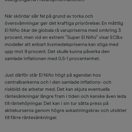
När skördar slår fel på grund av torka och
översvämningar ger det kraftiga prisrörelser. En måttlig
El Niño ökar de globala rå varupriserna med omkring 3
procent, men vid en extrem ”Super El Niño” visar ECB:s
modeller att enbart livsmedelspriserna kan stiga med
upp mot 9 procent. Det skulle kunna påverka den
samlade inflationen med 0,5-1 procentenhet.
Just därför står El Niño högt på agendan hos
centralbankerna och i den samlade inflations- och
riskbild de arbetar med. Det kan skjuta eventuella
räntesänkningar längre fram i tiden och kanske även leda
till räntehöjningar. Det kan i sin tur sätta press på
aktiekurserna genom högre avkastningskrav och utsikter
till färre räntesänkningar.