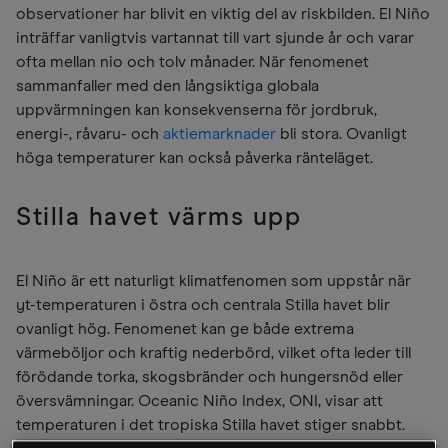
observationer har blivit en viktig del av riskbilden. El Niño
inträffar vanligtvis vartannat till vart sjunde år och varar
ofta mellan nio och tolv månader. När fenomenet
sammanfaller med den långsiktiga globala
uppvärmningen kan konsekvenserna för jordbruk,
energi-, råvaru- och
aktiemarknader
bli stora. Ovanligt
höga temperaturer kan också påverka ränteläget.
Stilla havet värms upp
El Niño är ett naturligt klimatfenomen som uppstår när
yt-temperaturen i östra och centrala Stilla havet blir
ovanligt hög. Fenomenet kan ge både extrema
värmeböljor och kraftig nederbörd, vilket ofta leder till
förödande torka, skogsbränder och hungersnöd eller
översvämningar. Oceanic Niño Index, ONI, visar att
temperaturen i det tropiska Stilla havet stiger snabbt.