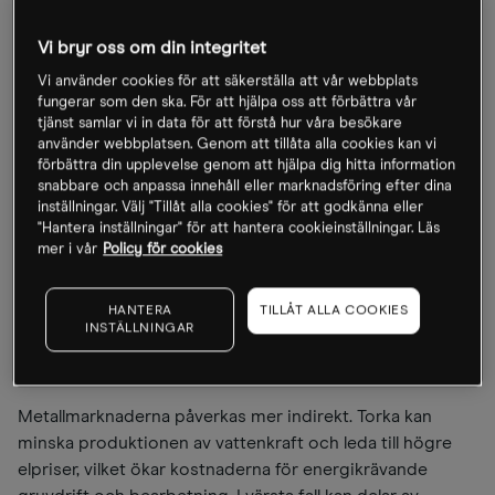
Samtidigt varnar Världsmeteorologiska organisationen,
WMO, för en ökad sannolikhet för en kraftig El Niño
Vi bryr oss om din integritet
senare i år.
Vi använder cookies för att säkerställa att vår webbplats
fungerar som den ska. För att hjälpa oss att förbättra vår
Jordbruksråvaror är normalt sett bland de första
tjänst samlar vi in data för att förstå hur våra besökare
marknaderna som reagerar när El Niño utvecklas.
använder webbplatsen. Genom att tillåta alla cookies kan vi
förbättra din upplevelse genom att hjälpa dig hitta information
Historiska erfarenheter visar att minskad produktion och
snabbare och anpassa innehåll eller marknadsföring efter dina
förstörda skördar snabbt slår igenom i priserna på bland
inställningar. Välj "Tillåt alla cookies" för att godkänna eller
annat kaffe, kakao, socker, ris och sojabönor. När priserna
"Hantera inställningar" för att hantera cookieinställningar. Läs
svänger kraftigt på verkas marginalerna hos stora
mer i vår
Policy för cookies
råvaruköpare som Orkla, Nestlé, Hershey och Unilever.
Hur hårt aktiekurserna drabbas beror på hur bolagens är
HANTERA
TILLÅT ALLA COOKIES
positionerade på marknaden och deras förmåga att föra
INSTÄLLNINGAR
vidare kostnadsökningarna till kunderna.
Metallmarknaderna påverkas mer indirekt. Torka kan
minska produktionen av vattenkraft och leda till högre
elpriser, vilket ökar kostnaderna för energikrävande