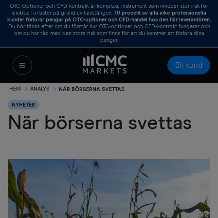
OTC-Optioner och CFD-kontrakt är komplexa instrument som innebär stor risk för
snabba förluster på grund av hävstången.
70
procent av alla icke-professionella
kunder förlorar pengar på OTC-optioner och CFD-handel hos den här leverantören
.
Du bör tänka efter om du förstår hur OTC-optioner och CFD-kontrakt fungerar och
om du har råd med den stora risk som finns för att du kommer att förlora dina
pengar.
Bli kund
HEM
ANALYS
NÄR BÖRSERNA SVETTAS
NYHETER
När börserna svettas