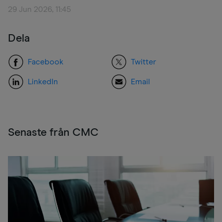
29 Jun 2026, 11:45
Dela
Facebook
Twitter
LinkedIn
Email
Senaste från CMC