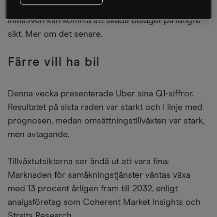
omfattande kostnadsbesparingar, men vissa av
initiativen kan komma att skada bolaget på längre
sikt. Mer om det senare.
Färre vill ha bil
Denna vecka presenterade Uber sina Q1-siffror.
Resultatet på sista raden var starkt och i linje med
prognosen, medan omsättningstillväxten var stark,
men avtagande.
Tillväxtutsikterna ser ändå ut att vara fina:
Marknaden för samåkningstjänster väntas växa
med 13 procent årligen fram till 2032, enligt
analysföretag som Coherent Market Insights och
Straits Research.