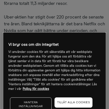
förarna totalt 11,3 miljarder resor.
Uber-aktien har stigit över 220 procent de senaste
tre åren. Bland teknikjättarna är det bara Netflix och
Nvidia som har gått bättre under perioden, och
Uber har varit en favorit för fler än 150
hedgefonder de senaste åren. I februari tog aktien
Vi bryr oss om din integritet
ett skutt när det blev känt att den profilerade
Vi använder cookies för att säkerställa att vår webbplats
fungerar som den ska. För att hjälpa oss att förbättra vår
miljardären Bill Ackman köpt Uber-
aktier
för 2,3
tjänst samlar vi in data för att förstå hur våra besökare
miljarder dollar genom sitt Pershing Square
använder webbplatsen. Genom att tillåta alla cookies kan vi
förbättra din upplevelse genom att hjälpa dig hitta information
Capital.
snabbare och anpassa innehåll eller marknadsföring efter dina
inställningar. Välj "Tillåt alla cookies" för att godkänna eller
"Hantera inställningar" för att hantera cookieinställningar. Läs
Uber är ett klassiskt exempel på ett tillväxtbolag
mer i vår
Policy för cookies
där investerarna så småningom har krävt
lönsamhet. Det har man uppnått två år i rad,
HANTERA
TILLÅT ALLA COOKIES
mycket tack vare stark omsättningstillväxt och
INSTÄLLNINGAR