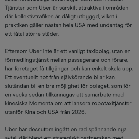
Tjänster som Uber är särskilt attraktiva i områden
där kollektivtrafiken är dåligt utbyggd, vilket i
praktiken gäller nästan hela USA med undantag för
ett fåtal större städer.
Eftersom Uber inte är ett vanligt taxibolag, utan en
förmedlingstjänst mellan passagerare och förare,
har företaget få tillgångar och kan enkelt skala upp.
Ett eventuellt hot från självkörande bilar kan i
slutändan bli en bra möjlighet för bolaget, som för
en vecka sedan tillkännagav ett samarbete med
kinesiska Momenta om att lansera robotaxitjänster
utanför Kina och USA från 2026.
Uber har dessutom ingått en rad spännande nya
avtal, däribland ett strategiskt partnerskap med