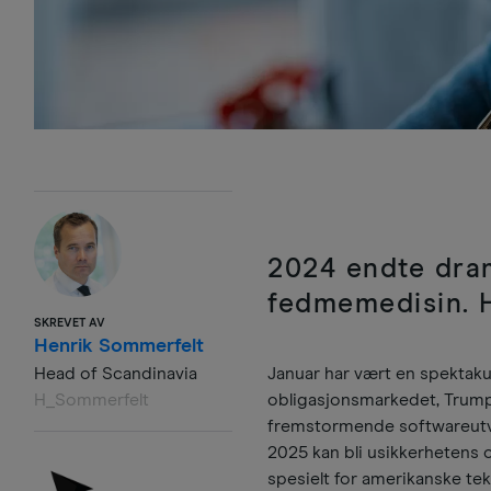
2024 endte dram
fedmemedisin. H
SKREVET AV
Henrik Sommerfelt
Head of Scandinavia
Januar har vært en spektaku
H_Sommerfelt
obligasjonsmarkedet, Trump 
fremstormende softwareutvi
2025 kan bli usikkerhetens og
spesielt for amerikanske tek