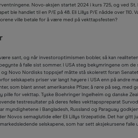
forventningene. Novo-aksjen startet 2024 i kurs 725, og ved St.
et ble handlet til en P/E på 48. Eli Lillys P/E nådde over 110. V
torene ville betale for å være med på vekttapsfesten?
r
å være sant, og når investoroptimismen bobler, så kan realiteten
 begynte å falle sist sommer. I USA steg bekymringene om de 
og Novo Nordisks toppsjef måtte stå skolerett foran Senatet
orfor selskapets priser var langt høyere i USA enn på andre ma
er, som blant annet amerikanske Pfizer, å røre på seg, med 
ny pille for vekttap. Tyske Boehringer Ingelheim og danske Zea
ovende testresultater på deres felles vekttapspreparat Survodu
ar myndighetene i Bangladesh, Russland og Paraguay godkje
 Novos semaglutide eller Eli Lillys tirzepatide. Det har gitt j
o markedsledende selskapene, som har sett aksjekursene falle