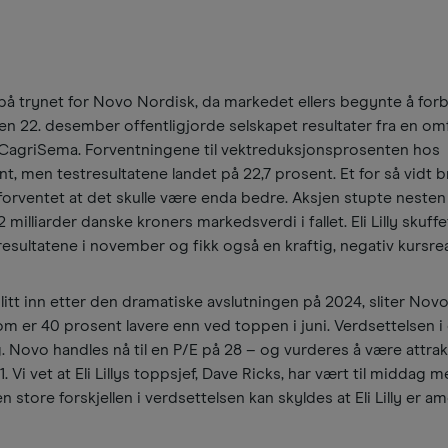
t på trynet for Novo Nordisk, da markedet ellers begynte å fo
. Den 22. desember offentligjorde selskapet resultater fra en o
CagriSema. Forventningene til vektreduksjonsprosenten hos
, men testresultatene landet på 22,7 prosent. Et for så vidt b
forventet at det skulle være enda bedre. Aksjen stupte nesten
illiarder danske kroners markedsverdi i fallet. Eli Lilly skuff
resultatene i november og fikk også en kraftig, negativ kursre
g litt inn etter den dramatiske avslutningen på 2024, sliter Nov
m er 40 prosent lavere enn ved toppen i juni. Verdsettelsen i
ig. Novo handles nå til en P/E på 28 – og vurderes å være attrak
61. Vi vet at Eli Lillys toppsjef, Dave Ricks, har vært til middag
store forskjellen i verdsettelsen kan skyldes at Eli Lilly er a