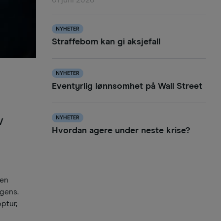
01 juni 2026
NYHETER
Straffebom kan gi aksjefall
NYHETER
Eventyrlig lønnsomhet på Wall Street
v
NYHETER
Hvordan agere under neste krise?
oen
igens.
pptur,