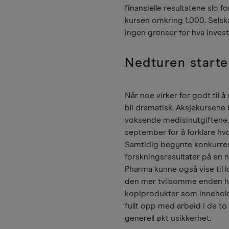
finansielle resultatene slo 
kursen omkring 1.000. Selskap
ingen grenser for hva inves
Nedturen starte
Når noe virker for godt til 
bli dramatisk. Aksjekursene
voksende medisinutgiftene, 
september for å forklare hv
Samtidig begynte konkurrent
forskningsresultater på en 
Pharma kunne også vise til l
den mer tvilsomme enden h
kopiprodukter som inneholder
fullt opp med arbeid i de t
generell økt usikkerhet.