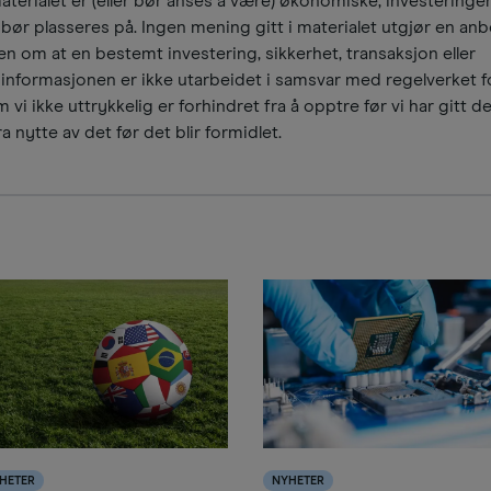
materialet er (eller bør anses å være) økonomiske, investeringer
ør plasseres på. Ingen mening gitt i materialet utgjør en anbe
n om at en bestemt investering, sikkerhet, transaksjon eller
 informasjonen er ikke utarbeidet i samsvar med regelverket f
 vi ikke uttrykkelig er forhindret fra å opptre før vi har gitt d
a nytte av det før det blir formidlet.
HETER
NYHETER