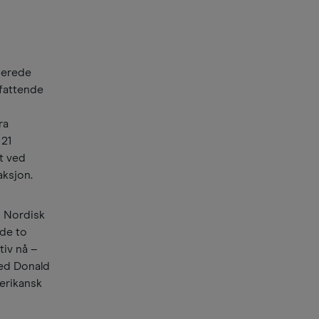
rberede
mfattende
ra
 21
et ved
aksjon.
o Nordisk
 de to
tiv nå –
 med Donald
merikansk