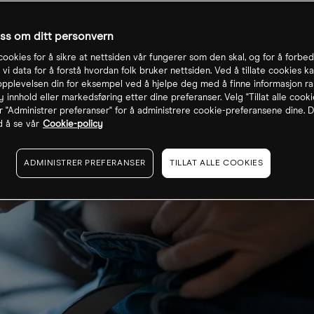
oss om ditt personvern
cookies for å sikre at nettsiden vår fungerer som den skal, og for å forbe
 vi data for å forstå hvordan folk bruker nettsiden. Ved å tillate cookies ka
pplevelsen din for eksempel ved å hjelpe deg med å finne informasjon ra
 innhold eller markedsføring etter dine preferanser. Velg "Tillat alle cooki
r "Administrer preferanser" for å administrere cookie-preferansene dine. D
 å se vår
Cookie-policy
ADMINISTRER PREFERANSER
TILLAT ALLE COOKIES