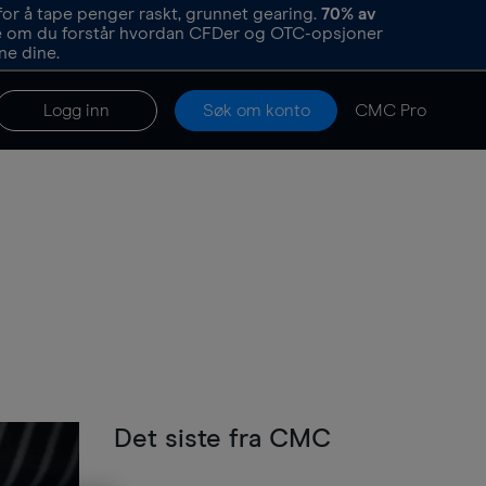
or å tape penger raskt, grunnet gearing.
70%
av
re om du forstår hvordan CFDer og OTC-opsjoner
ne dine.
Logg inn
Søk om konto
CMC Pro
Det siste fra CMC