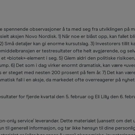
ge spennende observasjoner å ta med seg fra utviklingen på 
elt aksjen Novo Nordisk. 1) Når noe er blåst opp, kan fallet bl
Små detaljer kan gi enorme kursutslag. 3) Investorers tillit kan
egemiddelbransjen er testresultater ofte helt avgjørende, og sel
et «biotek»-element i seg. 5) Glem aldri den politiske risikoen
rump. 6) Det som i dag virker enormt dramatisk, kan være «uve
rs er steget med nesten 200 prosent på fem år. 7) Det kan væ
matisk fall i en aksje, da markedet ofte overreagerer på nyhet
tater for fjerde kvartal den 5. februar og Eli Lilly den 6. febru
n-only service’ leverandør. Dette materialet (uansett om det u
n til generell informasjon, og tar ikke hensyn til dine personli