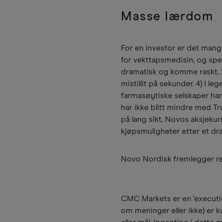
Masse lærdom
For en investor er det man
for vekttapsmedisin, og spesi
dramatisk og komme raskt. 2) 
mistillit på sekunder. 4) I l
farmasøytiske selskaper har 
har ikke blitt mindre med T
på lang sikt. Novos aksjeku
kjøpsmuligheter etter et dra
Novo Nordisk fremlegger resul
CMC Markets er en ‘executio
om meninger eller ikke) er ku