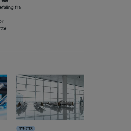
 eller
faling fra
or
ette
NYHETER