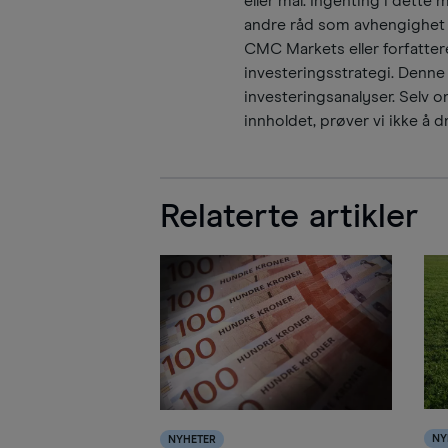
eller mål. Ingenting i dette 
andre råd som avhengighet b
CMC Markets eller forfattere
investeringsstrategi. Denne
investeringsanalyser. Selv om
innholdet, prøver vi ikke å dr
Relaterte artikler
NY
NYHETER