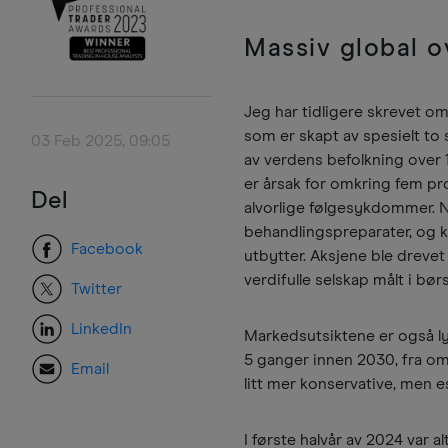
Massiv global o
Jeg har tidligere skrevet o
som er skapt av spesielt to s
03 Feb 2025, 09:05
av verdens befolkning over 
er årsak for omkring fem pro
Del
alvorlige følgesykdommer. N
behandlingspreparater, og k
Facebook
utbytter. Aksjene ble dreve
verdifulle selskap målt i bør
Twitter
LinkedIn
Markedsutsiktene er også ly
5 ganger innen 2030, fra omkr
Email
litt mer konservative, men 
I første halvår av 2024 var 