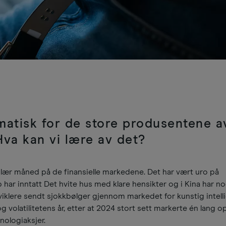
atisk for de store produsentene a
va kan vi lære av det?
lær måned på de finansielle markedene. Det har vært uro på
har inntatt Det hvite hus med klare hensikter og i Kina har n
klere sendt sjokkbølger gjennom markedet for kunstig intell
 volatilitetens år, etter at 2024 stort sett markerte én lang o
nologiaksjer.