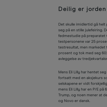
Deilig er jorden
Det skulle imidlertid gå hel
seg på en stille julefeiring
fedmestudie på preparatet 
testpersonene var 25 prosent
testresultat, men markedet 
prosent og tok med seg 602 m
avleggelse av tredjekvartals
Mens Eli Lilly har hentet se
fortsatt med en aksjekurs so
selskapene er vidt forskjell
mens Eli Lilly har en P/E på 
Trump, og noen mener at den 
og Novo er dansk.