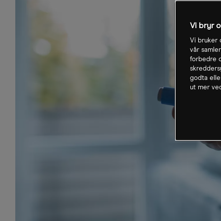
Vi bryr 
Vi bruker 
vår samler
forbedre o
skreddersy
godta elle
ut mer ved