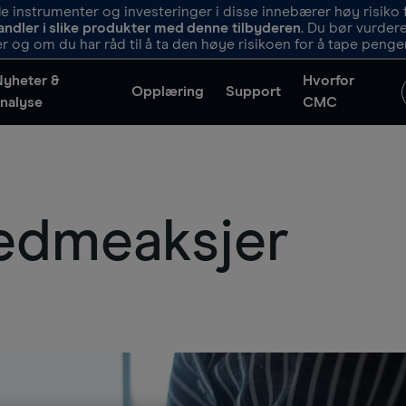
 instrumenter og investeringer i disse innebærer høy risiko f
andler i slike produkter med denne tilbyderen
. Du bør vurde
r og om du har råd til å ta den høye risikoen for å tape penge
Nyheter &
Hvorfor
Opplæring
Support
nalyse
CMC
fedmeaksjer