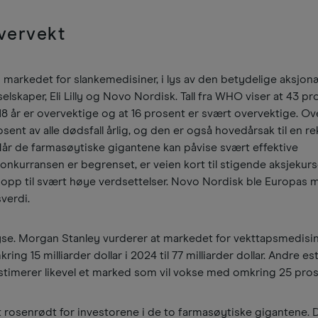
vervekt
m markedet for slankemedisiner, i lys av den betydelige aksjon
elskaper, Eli Lilly og Novo Nordisk. Tall fra WHO viser at 43 p
18 år er overvektige og at 16 prosent er svært overvektige. O
sent av alle dødsfall årlig, og den er også hovedårsak til en r
år de farmasøytiske gigantene kan påvise svært effektive
onkurransen er begrenset, er veien kort til stigende aksjekur
t opp til svært høye verdsettelser. Novo Nordisk ble Europas 
sverdi.
se. Morgan Stanley vurderer at markedet for vekttapsmedisin 
ing 15 milliarder dollar i 2024 til 77 milliarder dollar. Andre es
estimerer likevel et marked som vil vokse med omkring 25 pros
alt rosenrødt for investorene i de to farmasøytiske gigantene. 