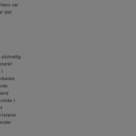
 Hans var
ar det
 plutselig
sterkt
 i
rkeder.
gode
land
tide. I
nt
uristene
 under