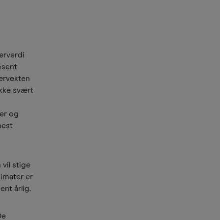
ærverdi
rosent
vervekten
ekke svært
ser og
mest
vil stige
timater er
ent årlig.
De