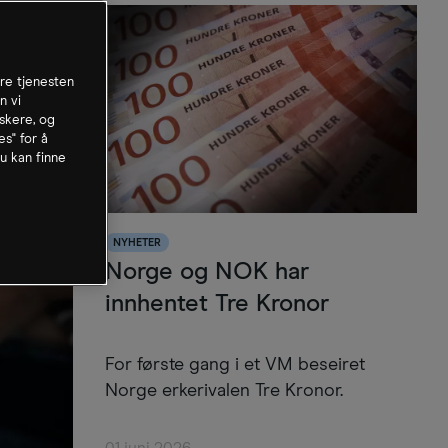
dre tjenesten
n vi
skere, og
es" for å
u kan finne
NYHETER
Norge og NOK har
innhentet Tre Kronor
For første gang i et VM beseiret
Norge erkerivalen Tre Kronor.