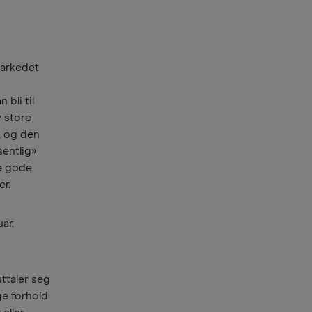
markedet
i
 bli til
v store
, og den
sentlig»
re gode
er.
ar.
ttaler seg
ge forhold