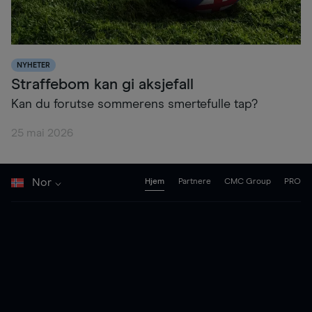
NYHETER
Straffebom kan gi aksjefall
Kan du forutse sommerens smertefulle tap?
25 mai 2026
Nor
Hjem
Partnere
CMC Group
PRO