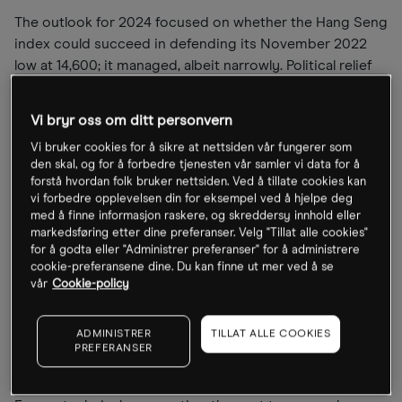
The outlook for 2024 focused on whether the Hang Seng
index could succeed in defending its November 2022
low at 14,600; it managed, albeit narrowly. Political relief
arrived in September when the Chinese government
introduced long-awaited stimulus measures, revitalising
Vi bryr oss om ditt personvern
Chinese equities.
Vi bruker cookies for å sikre at nettsiden vår fungerer som
den skal, og for å forbedre tjenesten vår samler vi data for å
In 2025, the focus will be on whether these measures can
forstå hvordan folk bruker nettsiden. Ved å tillate cookies kan
vi forbedre opplevelsen din for eksempel ved å hjelpe deg
deliver lasting results, and whether China can recover
med å finne informasjon raskere, og skreddersy innhold eller
like the US after the 2009 financial crisis, or if the
markedsføring etter dine preferanser. Velg "Tillat alle cookies"
measures fizzle out without result, causing the
for å godta eller "Administrer preferanser" for å administrere
depression to persist for years to come.
cookie-preferansene dine. Du kan finne ut mer ved å se
vår
Cookie-policy
What could 2025 hold for
ADMINISTRER
TILLAT ALLE COOKIES
Chinese markets?
PREFERANSER