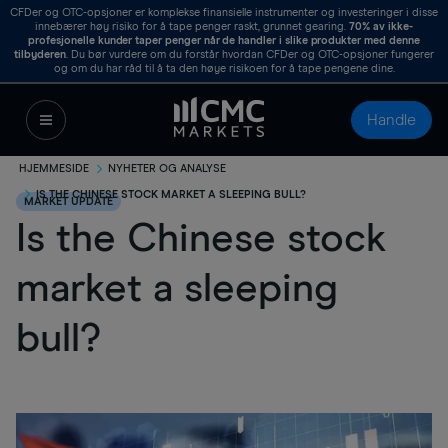
CFDer og OTC-opsjoner er komplekse finansielle instrumenter og investeringer i disse
innebærer høy risiko for å tape penger raskt, grunnet gearing.
70%
av ikke-
profesjonelle kunder taper penger når de handler i slike produkter med denne
tilbyderen
. Du bør vurdere om du forstår hvordan CFDer og OTC-opsjoner fungerer
og om du har råd til å ta den høye risikoen for å tape pengene dine.
Handle
HJEMMESIDE
NYHETER OG ANALYSE
IS THE CHINESE STOCK MARKET A SLEEPING BULL?
MARKET UPDATE
Is the Chinese stock
market a sleeping
bull?