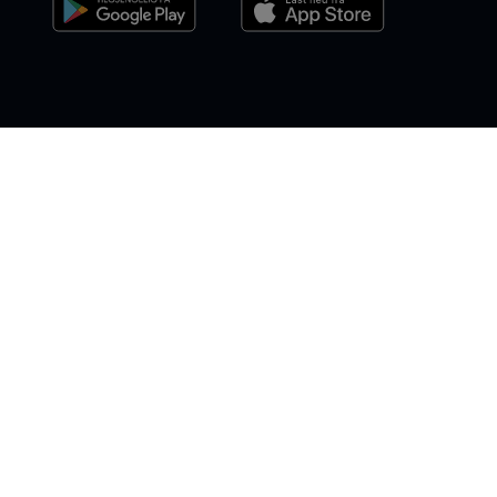
CFDer og OTC-opsjoner er komplekse finansielle instrumenter