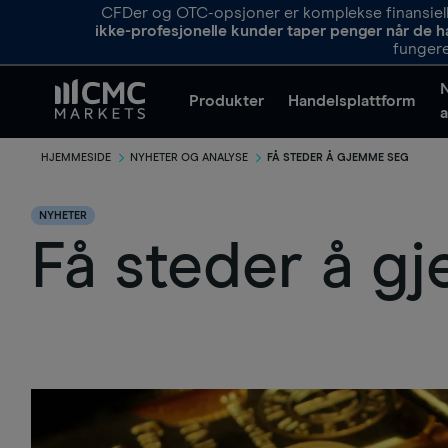
CFDer og OTC-opsjoner er komplekse finansielle
ikke-profesjonelle kunder taper penger når de h
fungere
Produkter
Handelsplattform
a
HJEMMESIDE
NYHETER OG ANALYSE
FÅ STEDER Å GJEMME SEG
NYHETER
Få steder å g