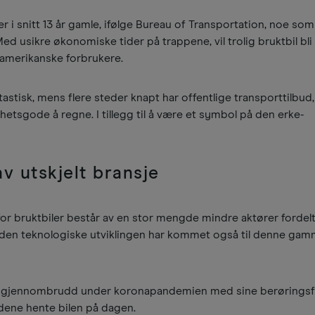
r i snitt 13 år gamle, ifølge Bureau of Transportation, noe som
d usikre økonomiske tider på trappene, vil trolig bruktbil bli
e amerikanske forbrukere.
ntastisk, mens flere steder knapt har offentlige transporttilbud, 
sgode å regne. I tillegg til å være et symbol på den erke-
v utskjelt bransje
r bruktbiler består av en stor mengde mindre aktører fordel
n den teknologiske utviklingen har kommet også til denne ga
et gjennombrudd under koronapandemien med sine berøringsf
dene hente bilen på dagen.