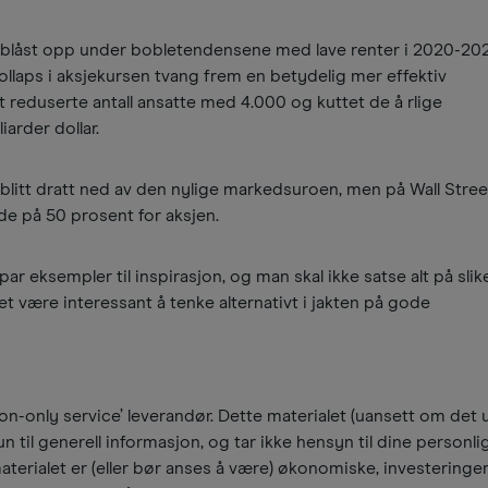
e blåst opp under bobletendensene med lave renter i 2020-20
llaps i aksjekursen tvang frem en betydelig mer effektiv
 reduserte antall ansatte med 4.000 og kuttet de å rlige
iarder dollar.
blitt dratt ned av den nylige markedsuroen, men på Wall Stree
ide på 50 prosent for aksjen.
r eksempler til inspirasjon, og man skal ikke satse alt på slike
t være interessant å tenke alternativt i jakten på gode
n-only service’ leverandør. Dette materialet (uansett om det u
n til generell informasjon, og tar ikke hensyn til dine personli
materialet er (eller bør anses å være) økonomiske, investeringer