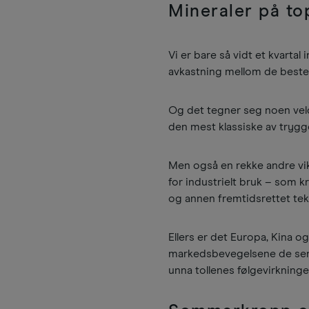
Mineraler på to
Vi er bare så vidt et kvartal
avkastning mellom de beste
Og det tegner seg noen veld
den mest klassiske av trygg
Men også en rekke andre vikt
for industrielt bruk – som k
og annen fremtidsrettet te
Ellers er det Europa, Kina og
markedsbevegelsene de senes
unna tollenes følgevirkninge