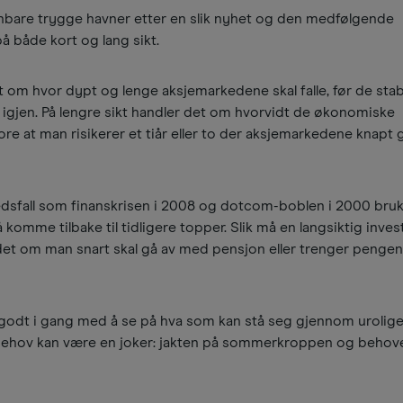
enbare trygge havner etter en slik nyhet og den medfølgende
å både kort og lang sikt.
t om hvor dypt og lenge aksjemarkedene skal falle, før de stab
 igjen. På lengre sikt handler det om hvorvidt de økonomiske
re at man risikerer et tiår eller to der aksjemarkedene knapt g
kedsfall som finanskrisen i 2008 og dotcom-boblen i 2000 bru
å komme tilbake til tidligere topper. Slik må en langsiktig inve
det om man snart skal gå av med pensjon eller trenger pengene
 godt i gang med å se på hva som kan stå seg gjennom urolige 
behov kan være en joker: jakten på sommerkroppen og behovet