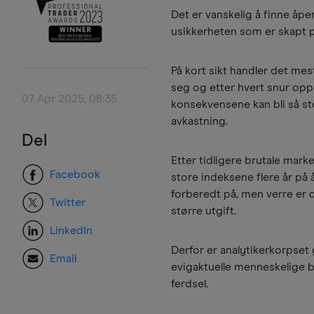
Det er vanskelig å finne åp
usikkerheten som er skapt p
På kort sikt handler det mes
seg og etter hvert snur opp
07 Apr 2025, 08:35
konsekvensene kan bli så sto
avkastning.
Del
Etter tidligere brutale mar
Facebook
store indeksene flere år på 
forberedt på, men verre er 
Twitter
større utgift.
LinkedIn
Derfor er analytikerkorpset
Email
evigaktuelle menneskelige 
ferdsel.