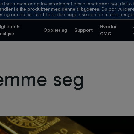
 instrumenter og investeringer i disse innebærer høy risiko f
andler i slike produkter med denne tilbyderen
. Du bør vurde
r og om du har råd til å ta den høye risikoen for å tape penge
Nyheter &
Hvorfor
Opplæring
Support
nalyse
CMC
jemme seg