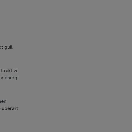
 gull,
ttraktive
ar energi
 men
e uberørt