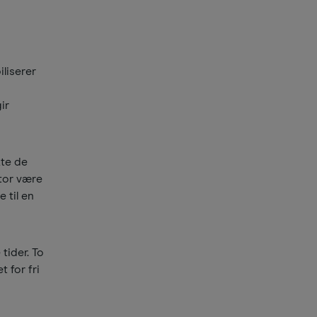
iliserer
ir
kte de
stor være
 til en
tider. To
 for fri