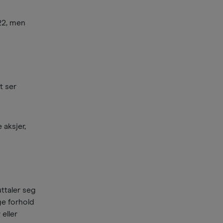
22, men
t ser
 aksjer,
ttaler seg
ge forhold
 eller