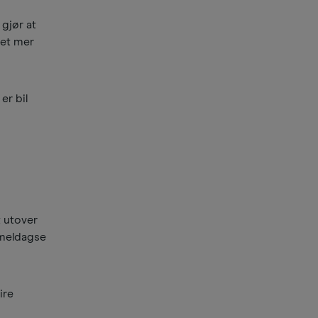
 gjør at
 et mer
er bil
t utover
mmeldagse
ire