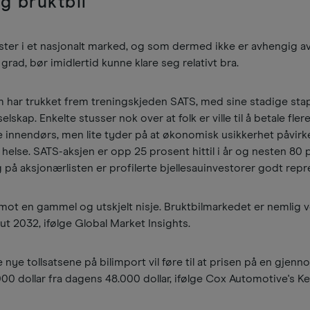
 bruktbil
ster i et nasjonalt marked, og som dermed ikke er avhengig a
 grad, bør imidlertid kunne klare seg relativt bra.
 har trukket frem treningskjeden SATS, med sine stadige stap
elskap. Enkelte stusser nok over at folk er ville til å betale fle
e innendørs, men lite tyder på at økonomisk usikkerhet påvirk
lse. SATS-aksjen er opp 25 prosent hittil i år og nesten 80 
på aksjonærlisten er profilerte bjellesauinvestorer godt repr
mot en gammel og utskjelt nisje. Bruktbilmarkedet er nemlig v
ut 2032, ifølge Global Market Insights.
 nye tollsatsene på bilimport vil føre til at prisen på en gjenn
000 dollar fra dagens 48.000 dollar, ifølge Cox Automotive's Ke