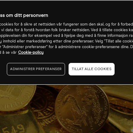
oss om ditt personvern
cookies for å sikre at nettsiden vår fungerer som den skal, og for å forbe
 vi data for å forstå hvordan folk bruker nettsiden. Ved å tillate cookies ka
pplevelsen din for eksempel ved å hjelpe deg med å finne informasjon ra
 innhold eller markedsføring etter dine preferanser. Velg "Tillat alle cooki
r "Administrer preferanser" for å administrere cookie-preferansene dine. D
 å se vår
Cookie-policy
ADMINISTRER PREFERANSER
TILLAT ALLE COOKIES