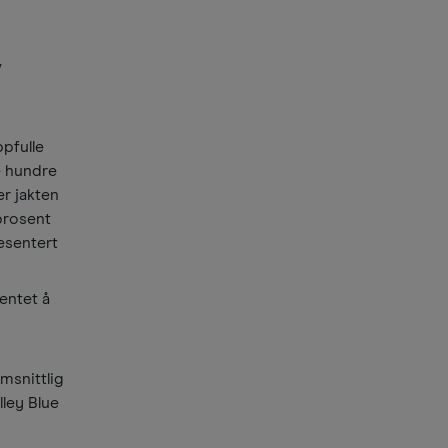
v
pfulle
re hundre
er jakten
prosent
esentert
entet å
omsnittlig
lley Blue