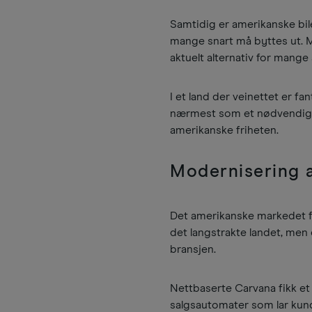
Samtidig er amerikanske bile
mange snart må byttes ut. Me
aktuelt alternativ for mang
I et land der veinettet er fa
nærmest som et nødvendighet
amerikanske friheten.
Modernisering a
Det amerikanske markedet fo
det langstrakte landet, me
bransjen.
Nettbaserte Carvana fikk 
salgsautomater som lar kun