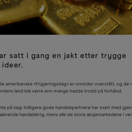
r satt i gang en jakt etter trygge
 ideer.
de amerikanske «frigjøringsdag» er omsider overstått, og de 
 verdens land ble verre enn mange hadde trodd på forhånd.
ente på seg: tidligere gode handelspartnere har svart med gjen
skalerende handelskrig, mens alle de store aksjemarkedene i ve