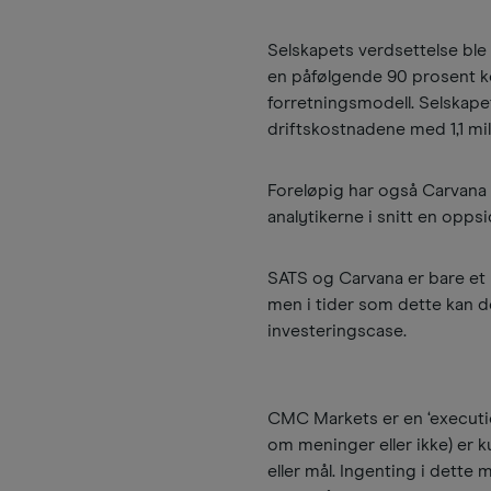
Selskapets verdsettelse bl
en påfølgende 90 prosent ko
forretningsmodell. Selskapet
driftskostnadene med 1,1 mill
Foreløpig har også Carvana 
analytikerne i snitt en opps
SATS og Carvana er bare et pa
men i tider som dette kan de
investeringscase.
CMC Markets er en ‘executio
om meninger eller ikke) er ku
eller mål. Ingenting i dette 