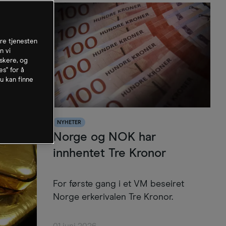
dre tjenesten
n vi
skere, og
es" for å
u kan finne
NYHETER
Norge og NOK har
innhentet Tre Kronor
For første gang i et VM beseiret
Norge erkerivalen Tre Kronor.