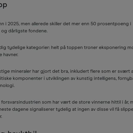
pp
 inn i 2025, men allerede skiller det mer enn 50 prosentpoeng i
 og dårligste fondene.
ig tydelige kategorier: helt på toppen troner eksponering mot
e havner.
ige mineraler har gjort det bra, inkludert flere som er svært a
ritiske komponenter i utviklingen av kunstig intelligens, fornyb
knologi.
 forsvarsindustrien som har vært de store vinnerne hittil i år,
te dagene signaliserer tydelig at ingen av disse vil få slipp
r.