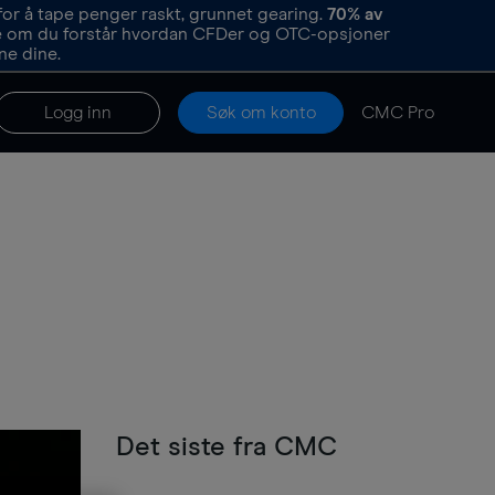
or å tape penger raskt, grunnet gearing.
70%
av
re om du forstår hvordan CFDer og OTC-opsjoner
ne dine.
Logg inn
Søk om konto
CMC Pro
Det siste fra CMC