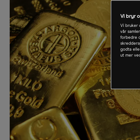
Vi bryr 
Vi bruker 
vår samler
forbedre o
skreddersy
godta elle
ut mer ved