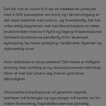
Det blir nok en stund til vi ser en helelektrisk jumbojet
med 4-500 passasjerer om bord, og i første omgang er
det mest realistisk med små to- og firesetersfly. Det kan
virke veldig begrenset, men kan likevel betjene en rekke
bruksområder med kort flytid og tilgang til ladestasjoner.
Deriblant kortdistanse pendlerfly til for eksempel
øyhopping, fly-taxier, sprøyting i landbruket, flyskoler og
sightseeing-turer.
Hvor realistiske er disse planene? Det meste av tidligere
erfaring med utvikling av ny, revolusjonerende teknologi
tilsier at man bør smøre seg med en god dose
tålmodighet.
Uforutsette komplikasjoner vil garantert oppstå,
testfaser må forlenges og nye penger må hentes inn for
videre finansiering. Kapitaltilførselen kan plutselig