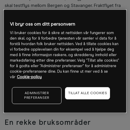
skal testflys mellom Bergen og Stavanger. Fraktflyet fra
amerikanske Beta Technologies er det første
helelektriske flyet i luften her til lands. Det er et ledd i
Vi bryr oss om ditt personvern
Norges satsing på å bli en testarena for null- og
Vi bruker cookies for å sikre at nettsiden vår fungerer som
lavutslippsluftfart. Målet er at elektriske rutefly kan frakte
den skal, og for å forbedre tjenesten vår samler vi data for å
passasjerer allerede i 2030.
forstå hvordan folk bruker nettsiden. Ved å tillate cookies kan
vi forbedre opplevelsen din for eksempel ved å hjelpe deg
med å finne informasjon raskere, og skreddersy innhold eller
I Sandefjord har Elfly tiltrukket seg spesialister fra hele
markedsføring etter dine preferanser. Velg "Tillat alle cookies"
verden for å utvikle Norges første elektriske sjøfly.
for å godta eller "Administrer preferanser" for å administrere
Oppstartsselskapet har inngått intensjonsavtaler om salg
cookie-preferansene dine. Du kan finne ut mer ved å se
vår
Cookie-policy
av 47 fly til en prislapp på 10 millioner dollar per stykk,
ifølge Shifter. Selskapet har mottatt rundt 100 millioner
kroner i offentlig støtte, men trenger ytterligere 300
ADMINISTRER
TILLAT ALLE COOKIES
PREFERANSER
millioner for å kunne utvikle en fullskala modell. Luftfart er
og blir en kapitalintensiv bransje.
En rekke bruksområder