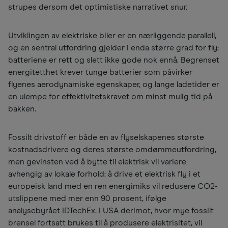
strupes dersom det optimistiske narrativet snur.
Utviklingen av elektriske biler er en nærliggende parallell,
og en sentral utfordring gjelder i enda større grad for fly:
batteriene er rett og slett ikke gode nok ennå. Begrenset
energitetthet krever tunge batterier som påvirker
flyenes aerodynamiske egenskaper, og lange ladetider er
en ulempe for effektivitetskravet om minst mulig tid på
bakken.
Fossilt drivstoff er både en av flyselskapenes største
kostnadsdrivere og deres største omdømmeutfordring,
men gevinsten ved å bytte til elektrisk vil variere
avhengig av lokale forhold: å drive et elektrisk fly i et
europeisk land med en ren energimiks vil redusere CO2-
utslippene med mer enn 90 prosent, ifølge
analysebyrået IDTechEx. I USA derimot, hvor mye fossilt
brensel fortsatt brukes til å produsere elektrisitet, vil