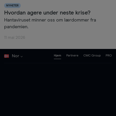
NYHETER
Hvordan agere under neste krise?
Hantaviruset minner oss om lærdommer fra
pandemien.
11 mai 2026
Nor
Hjem
Partnere
CMC Group
PRO