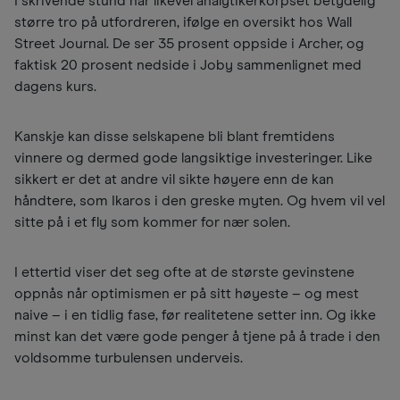
I skrivende stund har likevel analytikerkorpset betydelig
større tro på utfordreren, ifølge en oversikt hos Wall
Street Journal. De ser 35 prosent oppside i Archer, og
faktisk 20 prosent nedside i Joby sammenlignet med
dagens kurs.
Kanskje kan disse selskapene bli blant fremtidens
vinnere og dermed gode langsiktige investeringer. Like
sikkert er det at andre vil sikte høyere enn de kan
håndtere, som Ikaros i den greske myten. Og hvem vil vel
sitte på i et fly som kommer for nær solen.
I ettertid viser det seg ofte at de største gevinstene
oppnås når optimismen er på sitt høyeste – og mest
naive – i en tidlig fase, før realitetene setter inn. Og ikke
minst kan det være gode penger å tjene på å trade i den
voldsomme turbulensen underveis.