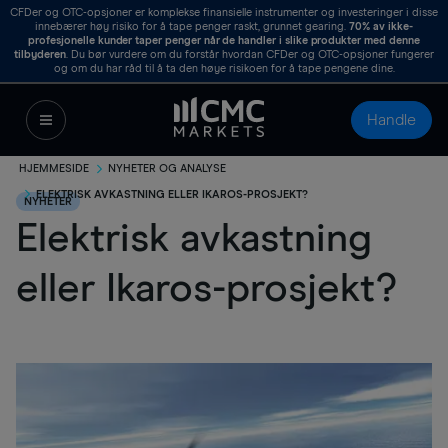
CFDer og OTC-opsjoner er komplekse finansielle instrumenter og investeringer i disse
innebærer høy risiko for å tape penger raskt, grunnet gearing.
70%
av ikke-
profesjonelle kunder taper penger når de handler i slike produkter med denne
tilbyderen
. Du bør vurdere om du forstår hvordan CFDer og OTC-opsjoner fungerer
og om du har råd til å ta den høye risikoen for å tape pengene dine.
Handle
HJEMMESIDE
NYHETER OG ANALYSE
ELEKTRISK AVKASTNING ELLER IKAROS-PROSJEKT?
NYHETER
Elektrisk avkastning
eller Ikaros-prosjekt?