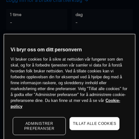
Logg inn for å bruke chartverktøy
1 time
dag
-
-
7 dager
30 dager
-
-
Vi bryr oss om ditt personvern
Vi bruker cookies for å sikre at nettsiden vår fungerer som den
skal, og for å forbedre tjenesten vår samler vi data for å forstå
hvordan folk bruker nettsiden. Ved å tillate cookies kan vi
0
% av kunder er
på dette instrumentet
forbedre opplevelsen din for eksempel ved å hjelpe deg med å
finne informasjon raskere, og skreddersy innhold eller
markedsføring etter dine preferanser. Velg "Tillat alle cookies" for
å godta eller "Administrer preferanser" for å administrere cookie-
Søk om konto
preferansene dine. Du kan finne ut mer ved å se vår
Cookie-
policy
ADMINISTRER
TILLAT ALLE COOKIES
PREFERANSER
Kursene er veiledende.
Log in
to see latest market data