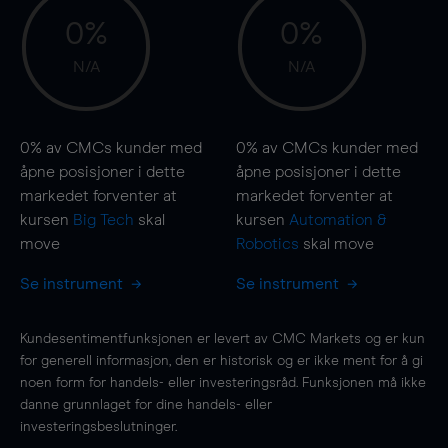
0%
0%
N/A
N/A
0%
av CMCs kunder med
0%
av CMCs kunder med
åpne posisjoner i dette
åpne posisjoner i dette
markedet forventer at
markedet forventer at
kursen
Big Tech
skal
kursen
Automation &
move
Robotics
skal
move
Se instrument
Se instrument
Kundesentimentfunksjonen er levert av CMC Markets og er kun
for generell informasjon, den er historisk og er ikke ment for å gi
noen form for handels- eller investeringsråd. Funksjonen må ikke
danne grunnlaget for dine handels- eller
investeringsbeslutninger.