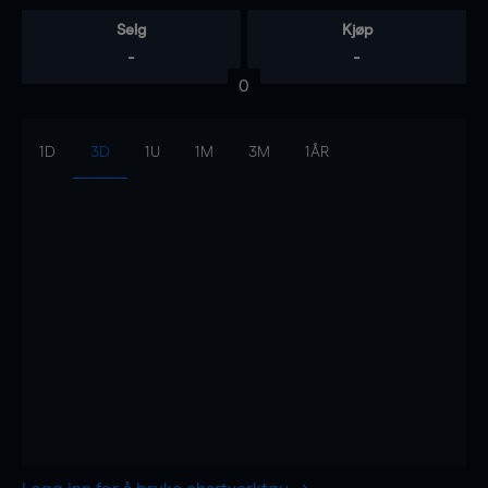
Selg
Kjøp
-
-
0
1D
3D
1U
1M
3M
1ÅR