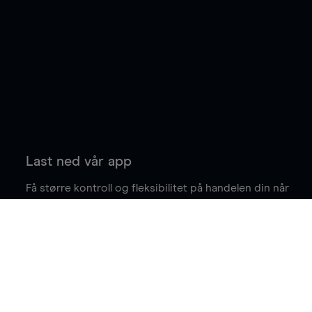
Last ned vår app
Få større kontroll og fleksibilitet på handelen din når
du er på farten.