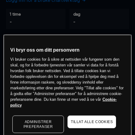
Logg inn for å bruke chartverktøy
1 time
dag
-
-
7 dager
30 dager
-
-
Vi bryr oss om ditt personvern
Vi bruker cookies for å sikre at nettsiden vår fungerer som den
skal, og for å forbedre tjenesten vår samler vi data for å forstå
hvordan folk bruker nettsiden. Ved å tillate cookies kan vi
0
% av kunder er
på dette instrumentet
forbedre opplevelsen din for eksempel ved å hjelpe deg med å
finne informasjon raskere, og skreddersy innhold eller
markedsføring etter dine preferanser. Velg "Tillat alle cookies" for
Søk om konto
å godta eller "Administrer preferanser" for å administrere cookie-
preferansene dine. Du kan finne ut mer ved å se vår
Cookie-
policy
ADMINISTRER
TILLAT ALLE COOKIES
PREFERANSER
Kursene er veiledende.
Log in
to see latest market data