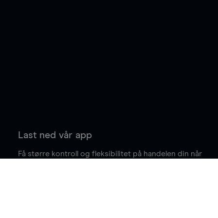
Last ned vår app
Få større kontroll og fleksibilitet på handelen din når
du er på farten.