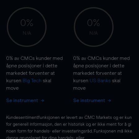
0%
0%
N/A
N/A
0%
av CMCs kunder med
0%
av CMCs kunder med
åpne posisjoner i dette
åpne posisjoner i dette
markedet forventer at
markedet forventer at
kursen
Big Tech
skal
kursen
US Banks
skal
move
move
Se instrument
Se instrument
Kundesentimentfunksjonen er levert av CMC Markets og er kun
for generell informasjon, den er historisk og er ikke ment for å gi
noen form for handels- eller investeringsråd. Funksjonen må ikke
danne grunnlaget for dine handels- eller