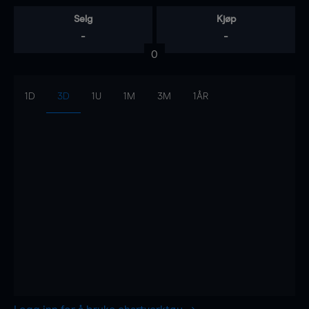
Selg
Kjøp
-
-
0
1D
3D
1U
1M
3M
1ÅR