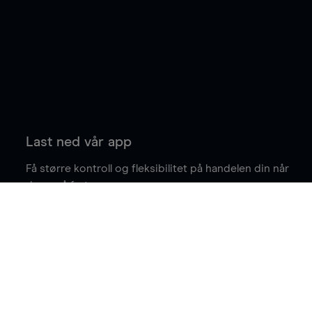
Last ned vår app
Få større kontroll og fleksibilitet på handelen din når
du er på farten.