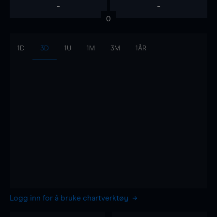
-
-
0
1D
3D
1U
1M
3M
1ÅR
Logg inn for å bruke chartverktøy