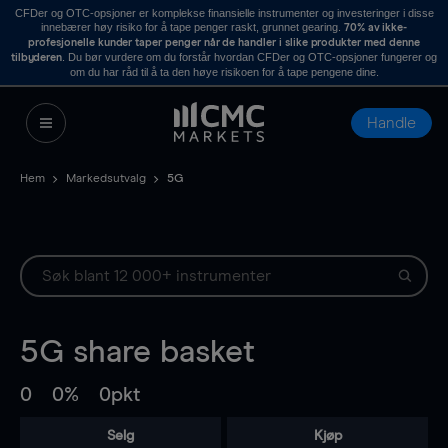
CFDer og OTC-opsjoner er komplekse finansielle instrumenter og investeringer i disse
innebærer høy risiko for å tape penger raskt, grunnet gearing.
70% av ikke-
profesjonelle kunder taper penger når de handler i slike produkter med denne
. Du bør vurdere om du forstår hvordan CFDer og OTC-opsjoner fungerer og
tilbyderen
om du har råd til å ta den høye risikoen for å tape pengene dine.
Handle
Hem
Markedsutvalg
5G
5G
share basket
0
0%
0pkt
Selg
Kjøp