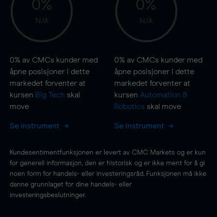
0%
0%
N/A
N/A
0%
av CMCs kunder med
0%
av CMCs kunder med
åpne posisjoner i dette
åpne posisjoner i dette
markedet forventer at
markedet forventer at
kursen
Big Tech
skal
kursen
Automation &
move
Robotics
skal
move
Se instrument
Se instrument
Kundesentimentfunksjonen er levert av CMC Markets og er kun
for generell informasjon, den er historisk og er ikke ment for å gi
noen form for handels- eller investeringsråd. Funksjonen må ikke
danne grunnlaget for dine handels- eller
investeringsbeslutninger.