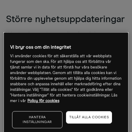
Större nyhetsuppdateringar
Valutahandlare tenderar att söka efter viktiga
ekonomiska data som kan ha betydelse för spekulation
Vi bryr oss om din integritet
på räntesatser, inkluderat:
Vi använder cookies för att säkerställa att vår webbplats
Beslut och tal från centralbanker
fungerar som den ska. För att hjälpa oss att förbättra vår
tjänst samlar vi in data för att förstå hur våra besökare
använder webbplatsen. Genom att tillåta alla cookies kan vi
Siffror gällande Bruttonationalprodukten (BNP)
förbättra din upplevelse genom att hjälpa dig hitta information
snabbare och anpassa innehåll eller marknadsföring efter dina
Siffror gällande sysselsättning
inställningar. Välj "Tillåt alla cookies" för att godkänna eller
"Hantera inställningar" för att hantera cookieinställningar. Läs
mer i vår
Policy för cookies
Inflationskurser
HANTERA
TILLÅT ALLA COOKIES
Handelsbalanser
INSTÄLLNINGAR