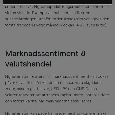
Uppdateringar av sådana nyheter planeras i förväg och
annonseras väl. Nyhetsuppdateringar publiceras normalt
vid en viss tid. Exempelvis publiceras siffror om
sysselsättningen utanför jordbrukssektorn vanligtvis den
första fredagen i varje månad, klockan 14:30 (svensk tid).
Marknadssentiment &
valutahandel
Nyheter som relaterar till marknadssentiment kan också
påverka valutor, särskilt de som anses vara skyddade
zoner, såsom guld, silver, USD, JPY och CHF. Dessa
valutor tenderar att attrahera kapital under instabila tider
och förlora kapital när marknaderna stabiliseras.
Nyheter som kan påverka handel med risk-on eller risk-