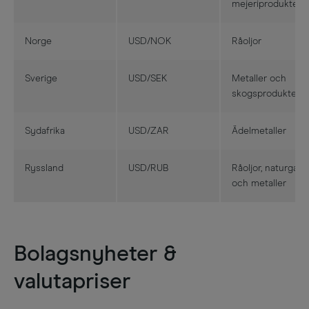
mejeriprodukter
Norge
USD/NOK
Råoljor
Sverige
USD/SEK
Metaller och
skogsprodukter
Sydafrika
USD/ZAR
Ädelmetaller
Ryssland
USD/RUB
Råoljor, naturgas
och metaller
Bolagsnyheter &
valutapriser