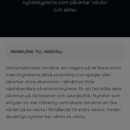
nyhetstyperna som påverkar valutor
och aktier.
SNABBLÄNK TILL INNEHÅLL:
Valutamarknader tenderar att reagera på de flesta stora
makronyheterna alltså utveckling som speglar eller
påverkar stora ekonomier. I allmänhet tittar
valutahandlare på ekonominyheter för att fastställa dess
påverkan på räntesatser och valutapolitik. Nyheter som
antyder en mer hökaktig centralbank tenderar att öka
värdet på en valuta i förhållande till andra valutor, medan
duvaktiga nyheter kan sänka en valuta.