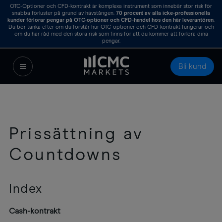
OTC-Optioner och CFD-kontrakt är komplexa instrument som innebär stor risk för
snabba förluster på grund av hävstången.
70
procent av alla icke-professionella
kunder förlorar pengar på OTC-optioner och CFD-handel hos den här leverantören
.
Du bör tänka efter om du förstår hur OTC-optioner och CFD-kontrakt fungerar och
om du har råd med den stora risk som finns för att du kommer att förlora dina
pengar.
Bli kund
Prissättning av
Countdowns
Index
Cash-kontrakt