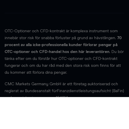
OTC-Optioner och CFD-kontrakt är komplexa instrument som
innebär stor risk för snabba förluster på grund av hävstången.
70
procent av alla icke-professionella kunder förlorar pengar på
OTC-optioner och CFD-handel hos den här leverantören
. Du bör
tänka efter om du förstår hur OTC-optioner och CFD-kontrakt
fungerar och om du har råd med den stora risk som finns för att
du kommer att förlora dina pengar.
CMC Markets Germany GmbH är ett företag auktoriserad och
reglerat av Bundesanstalt fürFinanzdienstleistungsaufsicht (BaFin)
under registreringsnummer 154814.
Telefonsamtal samt live-chattkonversationer kan komma att
spelas in samt arkiveras. Vår webbplats använder cookies för att
förbättra webbplatsens funktionalitet samt användarbarheten.