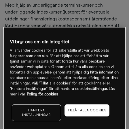
Med hjälp av underliggande terminskurser och
underliggande indexkurser (justerat för eventuella
utdelningar, finansieringskostnader samt återstående
löptid) genererar vår automatiska prissättningsmodul i
Next Generation plattformen fram det teoretiska priset
för respektive index. Det teoretiska cash priset ligger till
Vi bryr oss om din integritet
grund för respektive Countdowns öppningspris och
Vi använder cookies för att säkerställa att vår webbplats
samtliga löptider. CMC Markets i egenskap av
fungerar som den ska. För att hjälpa oss att förbättra vår
marknadsgarant sätter sedan öppningspriset för
tjänst samlar vi in data för att förstå hur våra besökare
respektive Countdowns löptid i syfte att upprätthålla
använder webbplatsen. Genom att tillåta alla cookies kan vi
förbättra din upplevelse genom att hjälpa dig hitta information
likviditeten samt marknaden.
snabbare och anpassa innehåll eller marknadsföring efter dina
inställningar. Välj "Tillåt alla cookies" för att godkänna eller
Vinstavräkningspriserna baseras på de underliggande
"Hantera inställningar" för att hantera cookieinställningar. Läs
indexkurserna (Grunden för avräkningspriset för
mer i vår
Policy för cookies
respektive förfall framgår av vår Next Generation
plattform.)
HANTERA
TILLÅT ALLA COOKIES
INSTÄLLNINGAR
Notera: Representation av respektive pris källa kan
komma att variera i samband med prissättning av