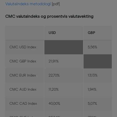
Valutaindeks metodologi
[pdf]
CMC valutaindeks og prosentvis valutavekting
USD
GBP
CMC USD Index
5,56%
CMC GBP Index
21,91%
CMC EUR Index
22,70%
13,13%
CMC AUD Index
11,20%
1,94%
CMC CAD Index
40,00%
5,07%