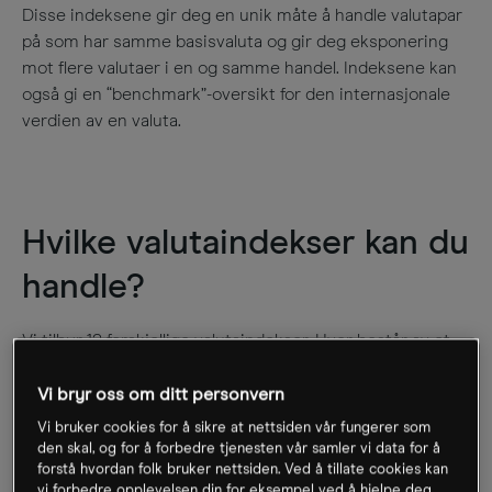
Disse indeksene gir deg en unik måte å handle valutapar
på som har samme basisvaluta og gir deg eksponering
mot flere valutaer i en og samme handel. Indeksene kan
også gi en “benchmark”-oversikt for den internasjonale
verdien av en valuta.
Hvilke valutaindekser kan du
handle?
Vi tilbyr 12 forskjellige valutaindekser. Hver består av et
utvalg av valutapar med samme basisvaluta. Så for
eksempel CMC USD Index består av en samling av
Vi bryr oss om ditt personvern
amerikanske dollarpar, der man følger verdien av USD
Vi bruker cookies for å sikre at nettsiden vår fungerer som
mot et utvalg av andre valutaer.
den skal, og for å forbedre tjenesten vår samler vi data for å
forstå hvordan folk bruker nettsiden. Ved å tillate cookies kan
vi forbedre opplevelsen din for eksempel ved å hjelpe deg