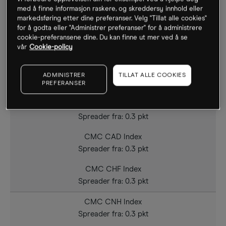
CMC USD Index
med å finne informasjon raskere, og skreddersy innhold eller
markedsføring etter dine preferanser. Velg "Tillat alle cookies"
Spreader fra: 0.25 pkt
for å godta eller "Administrer preferanser" for å administrere
cookie-preferansene dine. Du kan finne ut mer ved å se
CMC GBP Index
vår
Cookie-policy
Spreader fra: 0.3 pkt
CMC EUR Index
ADMINISTRER
TILLAT ALLE COOKIES
Spreader fra: 0.25 pkt
PREFERANSER
CMC AUD Index
Spreader fra: 0.3 pkt
CMC CAD Index
Spreader fra: 0.3 pkt
CMC CHF Index
Spreader fra: 0.3 pkt
CMC CNH Index
Spreader fra: 0.3 pkt