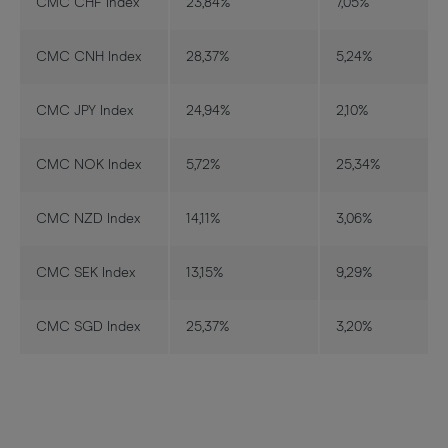
CMC CHF Index
23,84%
7,05%
CMC CNH Index
28,37%
5,24%
CMC JPY Index
24,94%
2,10%
CMC NOK Index
5,72%
25,34%
CMC NZD Index
14,11%
3,06%
CMC SEK Index
13,15%
9,29%
CMC SGD Index
25,37%
3,20%