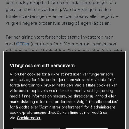
samme. Egenkapital tilføres en andel lånte penger for å
gjøre en større investering. Verdiutviklingen på den
totale investeringen – enten den positiv eller negativ –
vil gi en høyere prosentvis utslag på egenkapitalen
.
Før har giring vært forbeholdt større investorer, men
med
CFDer
(contracts for difference) kan også du som
privatinvestor ta i bruk giring. Du kan gire kjøp (eller salg)
av alt fra aksjer til valuta, indekser og råvarer. Hva trenger
du å vite før du girer? Vi har sju punkter som vi mener er
Vi bryr oss om ditt personvern
viktige å kjenne til
:
Vi bruker cookies for å sikre at nettsiden vår fungerer som
den skal, og for å forbedre tjenesten vår samler vi data for å
forstå hvordan folk bruker nettsiden. Ved å tillate cookies kan
vi forbedre opplevelsen din for eksempel ved å hjelpe deg
med å finne informasjon raskere, og skreddersy innhold eller
1. Så mye kan du gire
markedsføring etter dine preferanser. Velg "Tillat alle cookies"
for å godta eller "Administrer preferanser" for å administrere
cookie-preferansene dine. Du kan finne ut mer ved å se
vår
Cookie-policy
Hos oss kan du gire mellom 5 og 30 ganger, avhengig av
hva som er det underliggende instrumentet. Det er