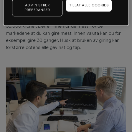
CFDer på aksjer som ligger lavest, med mulighet for 5
ADMINISTRER
TILLAT ALLE COOKIES
PREFERANSER
ganger giring. Det innebærer at du kan gjøre en
investering på 250.000 kroner med en egenkapital på
50.000 kroner. Det er innenfor de mest likvide
markedene at du kan gire mest. Innen valuta kan du for
eksempel gire 30 ganger. Husk at bruken av giring kan
forstørre potensielle gevinst og tap.