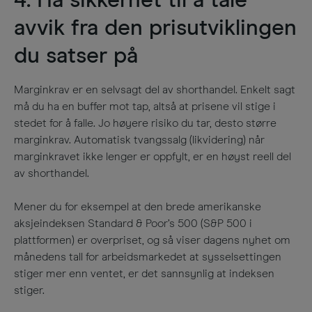
4. Ha sikkerhet til å tåle
avvik fra den prisutviklingen
du satser på
Marginkrav er en selvsagt del av shorthandel. Enkelt sagt
må du ha en buffer mot tap, altså at prisene vil stige i
stedet for å falle. Jo høyere risiko du tar, desto større
marginkrav. Automatisk tvangssalg (likvidering) når
marginkravet ikke lenger er oppfylt, er en høyst reell del
av shorthandel.
Mener du for eksempel at den brede amerikanske
aksjeindeksen Standard & Poor’s 500 (S&P 500 i
plattformen) er overpriset, og så viser dagens nyhet om
månedens tall for arbeidsmarkedet at sysselsettingen
stiger mer enn ventet, er det sannsynlig at indeksen
stiger.