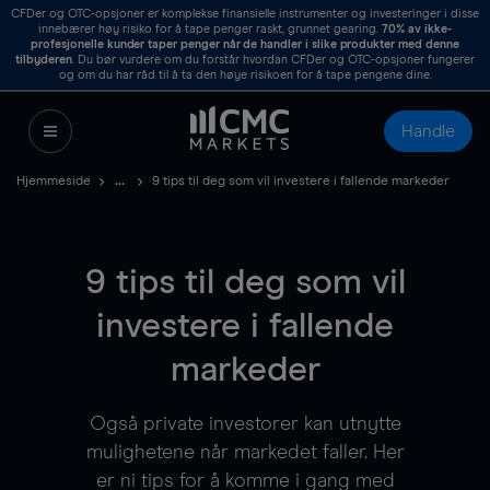
CFDer og OTC-opsjoner er komplekse finansielle instrumenter og investeringer i disse
innebærer høy risiko for å tape penger raskt, grunnet gearing.
70%
av ikke-
profesjonelle kunder taper penger når de handler i slike produkter med denne
tilbyderen
. Du bør vurdere om du forstår hvordan CFDer og OTC-opsjoner fungerer
og om du har råd til å ta den høye risikoen for å tape pengene dine.
Handle
Hjemmeside
9 tips til deg som vil investere i fallende markeder
9 tips til deg som vil
investere i fallende
markeder
Også private investorer kan utnytte
mulighetene når markedet faller. Her
er ni tips for å komme i gang med