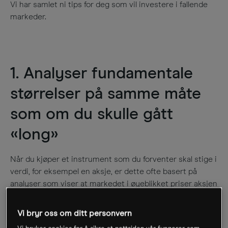
Vi har samlet ni tips for deg som vil investere i fallende
markeder.
1. Analyser fundamentale
størrelser på samme måte
som om du skulle gått
«long»
Når du kjøper et instrument som du forventer skal stige i
verdi, for eksempel en aksje, er dette ofte basert på
analyser som viser at markedet i øyeblikket priser aksjen
for lavt. Når du gjør slike investeringer, har du gjerne en
relativt lang tidshorisont, for det kan ta tid før de
Vi bryr oss om ditt personvern
fundamentale størrelsene vil påvirke aksjekursen.