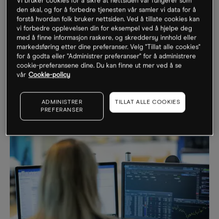
Vi bruker cookies for å sikre at nettsiden vår fungerer som
den skal, og for å forbedre tjenesten vår samler vi data for å
Men like ofte som en aksje, en råvare, en valuta, et
forstå hvordan folk bruker nettsiden. Ved å tillate cookies kan
rentepapir eller en indeks er for lavt priset, kan den være
vi forbedre opplevelsen din for eksempel ved å hjelpe deg
med å finne informasjon raskere, og skreddersy innhold eller
for høyt priset – i dine øyne eller ifølge analysene til dem
markedsføring etter dine preferanser. Velg "Tillat alle cookies"
du stoler mest på. Med CFDer kan du enkelt posisjonere
for å godta eller "Administrer preferanser" for å administrere
deg for fallende priser, og på plattformen til CMC
cookie-preferansene dine. Du kan finne ut mer ved å se
Markets får du analyser fra
Morningstar
​ som viser hva
vår
Cookie-policy
for eksempel en aksje er verdt basert på kvantitative
data.
ADMINISTRER
TILLAT ALLE COOKIES
PREFERANSER