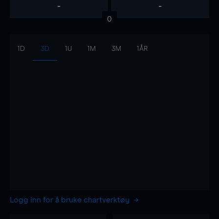
-
-
0
1D
3D
1U
1M
3M
1ÅR
Logg inn for å bruke chartverktøy