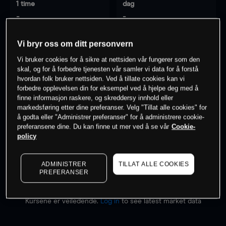
1 time
dag
-
-
Vi bryr oss om ditt personvern
7 dager
30 dager
-
-
Vi bruker cookies for å sikre at nettsiden vår fungerer som den
skal, og for å forbedre tjenesten vår samler vi data for å forstå
hvordan folk bruker nettsiden. Ved å tillate cookies kan vi
forbedre opplevelsen din for eksempel ved å hjelpe deg med å
finne informasjon raskere, og skreddersy innhold eller
0
% av kunder er
på dette instrumentet
markedsføring etter dine preferanser. Velg "Tillat alle cookies" for
å godta eller "Administrer preferanser" for å administrere cookie-
preferansene dine. Du kan finne ut mer ved å se vår
Cookie-
Søk om konto
policy
ADMINISTRER
TILLAT ALLE COOKIES
PREFERANSER
Kursene er veiledende.
Log in
to see latest market data