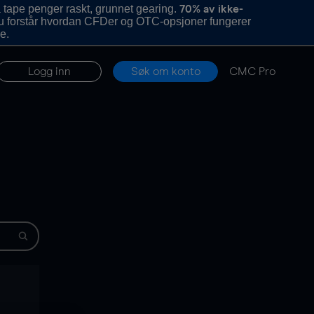
 tape penger raskt, grunnet gearing.
70% av ikke-
u forstår hvordan CFDer og OTC-opsjoner fungerer
e.
Logg inn
Søk om konto
CMC Pro