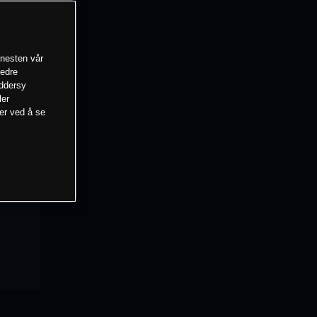
enesten vår
bedre
eddersy
ler
mer ved å se