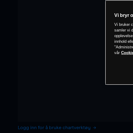
Vi bryr 
Vi bruker c
samler vi d
opplevelse
innhold ell
"Administr
vår
Cookie
Logg inn for å bruke chartverktøy