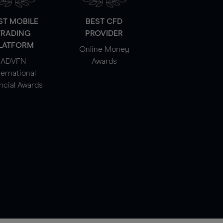
ST MOBILE
BEST CFD
TRADING
PROVIDER
LATFORM
Online Money
ADVFN
Awards
ternational
ncial Awards