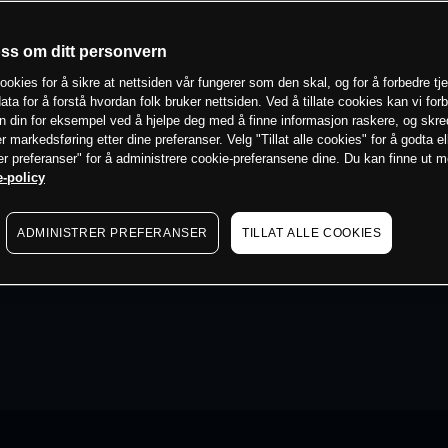
oss om ditt personvern
ookies for å sikre at nettsiden vår fungerer som den skal, og for å forbedre tj
ata for å forstå hvordan folk bruker nettsiden. Ved å tillate cookies kan vi for
n din for eksempel ved å hjelpe deg med å finne informasjon raskere, og skr
er markedsføring etter dine preferanser. Velg "Tillat alle cookies" for å godta el
er preferanser" for å administrere cookie-preferansene dine. Du kan finne ut 
-policy
ADMINISTRER PREFERANSER
TILLAT ALLE COOKIES