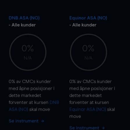
DNB ASA (NO)
Equinor ASA (NO)
- Alle kunder
- Alle kunder
0%
0%
N/A
N/A
0%
av CMCs kunder
0%
av CMCs kunder
med åpne posisjoner i
med åpne posisjoner i
dette markedet
dette markedet
forventer at kursen
DNB
forventer at kursen
ASA (NO)
skal
move
Equinor ASA (NO)
skal
move
Se instrument
Se instrument