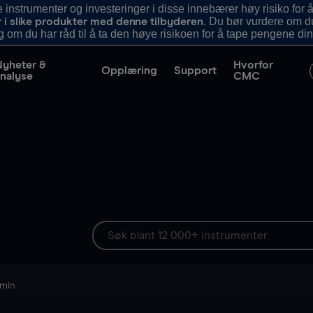
nstrumenter og investeringer i disse innebærer høy risiko for å
. Du bør vurdere om d
r i slike produkter med denne tilbyderen
g om du har råd til å ta den høye risikoen for å tape pengene din
Nyheter &
Hvorfor
Opplæring
Support
nalyse
CMC
 min