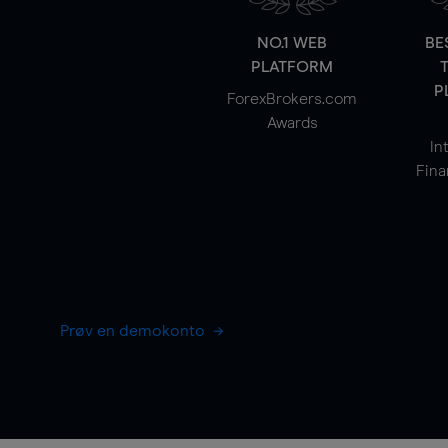
NO.1 WEB
BE
PLATFORM
P
ForexBrokers.com
Awards
In
Fina
Prøv en demokonto