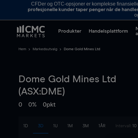
CFDer og OTC-opsjoner er komplekse finansielle i
profesjonelle kunder taper penger når de handle
o
Produkter
Handelsplattform
a
Hem
Markedsutvalg
Dome Gold Mines Ltd
Dome Gold Mines Ltd
(ASX:DME)
0
0%
0pkt
1D
3D
1U
1M
3M
1ÅR
Intervall:
10