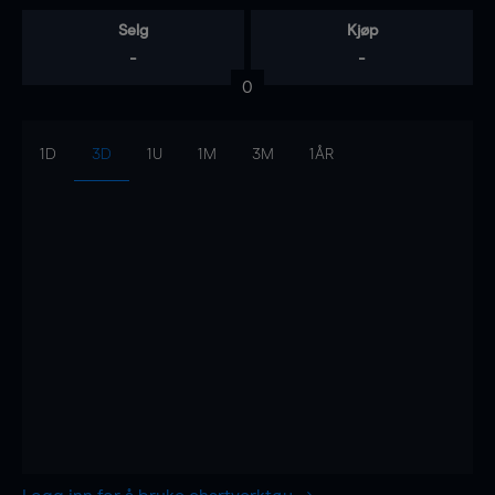
Selg
Kjøp
-
-
0
1D
3D
1U
1M
3M
1ÅR