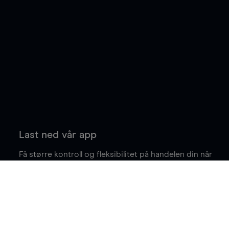
Last ned vår app
Få større kontroll og fleksibilitet på handelen din når
du er på farten.