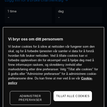
Logg inn for å bruke chartverktøy
1 time
dag
-
-
7 dager
30 dager
-
-
Vi bryr oss om ditt personvern
Vi bruker cookies for å sikre at nettsiden vår fungerer som den
skal, og for å forbedre tjenesten vår samler vi data for å forstå
hvordan folk bruker nettsiden. Ved å tillate cookies kan vi
0
% av kunder er
på dette instrumentet
forbedre opplevelsen din for eksempel ved å hjelpe deg med å
finne informasjon raskere, og skreddersy innhold eller
markedsføring etter dine preferanser. Velg "Tillat alle cookies" for
Søk om konto
å godta eller "Administrer preferanser" for å administrere cookie-
preferansene dine. Du kan finne ut mer ved å se vår
Cookie-
policy
ADMINISTRER
TILLAT ALLE COOKIES
PREFERANSER
Kursene er veiledende.
Log in
to see latest market data