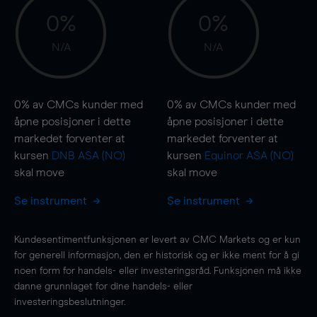
0%
0%
N/A
N/A
0%
av CMCs kunder med
0%
av CMCs kunder med
åpne posisjoner i dette
åpne posisjoner i dette
markedet forventer at
markedet forventer at
kursen
DNB ASA (NO)
kursen
Equinor ASA (NO)
skal
move
skal
move
Se instrument
Se instrument
Kundesentimentfunksjonen er levert av CMC Markets og er kun
for generell informasjon, den er historisk og er ikke ment for å gi
noen form for handels- eller investeringsråd. Funksjonen må ikke
danne grunnlaget for dine handels- eller
investeringsbeslutninger.