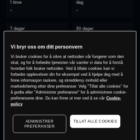
1 time
dag
-
-
7 dager
30 dager
-
-
Vi bryr oss om ditt personvern
Vi bruker cookies for å sikre at nettsiden vår fungerer som den
skal, og for å forbedre tjenesten vår samler vi data for å forstå
0
% av kunder er
på dette instrumentet
hvordan folk bruker nettsiden. Ved å tillate cookies kan vi
forbedre opplevelsen din for eksempel ved å hjelpe deg med å
finne informasjon raskere, og skreddersy innhold eller
Søk om konto
markedsføring etter dine preferanser. Velg "Tillat alle cookies" for
å godta eller "Administrer preferanser" for å administrere cookie-
preferansene dine. Du kan finne ut mer ved å se vår
Cookie-
policy
ADMINISTRER
TILLAT ALLE COOKIES
Kursene er veiledende.
Log in
to see latest market data
PREFERANSER