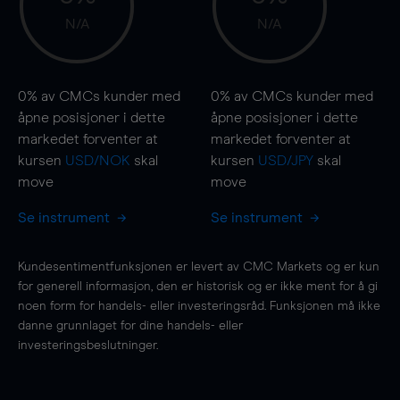
N/A
N/A
0%
av CMCs kunder med
0%
av CMCs kunder med
åpne posisjoner i dette
åpne posisjoner i dette
markedet forventer at
markedet forventer at
kursen
USD/NOK
skal
kursen
USD/JPY
skal
move
move
Se instrument
Se instrument
Kundesentimentfunksjonen er levert av CMC Markets og er kun
for generell informasjon, den er historisk og er ikke ment for å gi
noen form for handels- eller investeringsråd. Funksjonen må ikke
danne grunnlaget for dine handels- eller
investeringsbeslutninger.