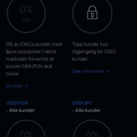
0%
N/A
0%
av CMCs kunder med
Topp kunder kun
åpne posisjoner i dette
tilgjengelig for CMC
markedet forventer at
kunder.
kursen DKK/PLN skal
Søk om konto
move
Se mer
USD/NOK
USD/JPY
- Alle kunder
- Alle kunder
0%
0%