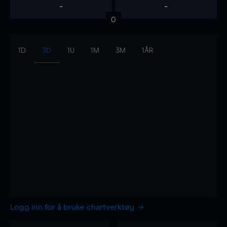
-
-
0
1D
3D
1U
1M
3M
1ÅR
Logg inn for å bruke chartverktøy