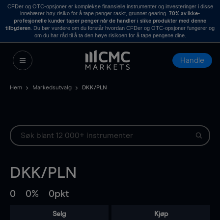
CFDer og OTC-opsjoner er komplekse finansielle instrumenter og investeringer i disse
innebærer høy risiko for å tape penger raskt, grunnet gearing.
70% av ikke-
profesjonelle kunder taper penger når de handler i slike produkter med denne
. Du bør vurdere om du forstår hvordan CFDer og OTC-opsjoner fungerer og
tilbyderen
om du har råd til å ta den høye risikoen for å tape pengene dine.
Handle
Hem
Markedsutvalg
DKK/PLN
DKK/PLN
0
0%
0pkt
Selg
Kjøp