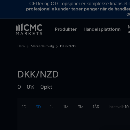
CFDer og OTC-opsjoner er komplekse finansielle i
profesjonelle kunder taper penger når de handle
o
Produkter
Handelsplattform
a
Hem
Markedsutvalg
DKK/NZD
DKK/NZD
0
0%
0pkt
1D
3D
1U
1M
3M
1ÅR
Intervall:
10