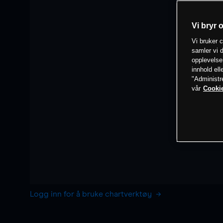
Vi bryr 
Vi bruker c
samler vi d
opplevelse
innhold ell
"Administr
vår
Cookie
Logg inn for å bruke chartverktøy