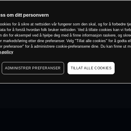
oss om ditt personvern
ookies for å sikre at nettsiden vår fungerer som den skal, og for å forbedre tj
ata for å forstå hvordan folk bruker nettsiden. Ved å tillate cookies kan vi for
n din for eksempel ved å hjelpe deg med å finne informasjon raskere, og skr
er markedsføring etter dine preferanser. Velg "Tillat alle cookies" for å godta el
er preferanser" for å administrere cookie-preferansene dine. Du kan finne ut 
-policy
ADMINISTRER PREFERANSER
TILLAT ALLE COOKIES