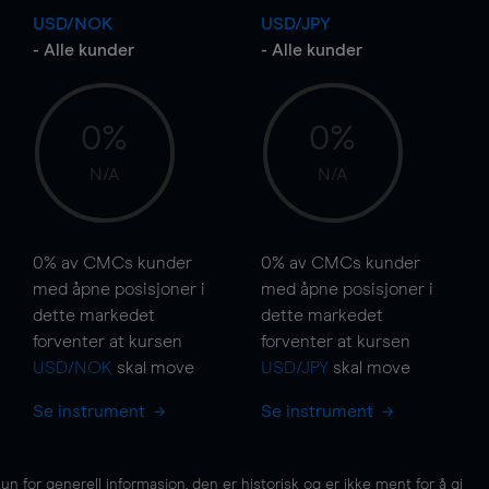
USD/NOK
USD/JPY
- Alle kunder
- Alle kunder
0%
0%
N/A
N/A
0%
av CMCs kunder
0%
av CMCs kunder
med åpne posisjoner i
med åpne posisjoner i
dette markedet
dette markedet
forventer at kursen
forventer at kursen
USD/NOK
skal
move
USD/JPY
skal
move
Se instrument
Se instrument
for generell informasjon, den er historisk og er ikke ment for å gi