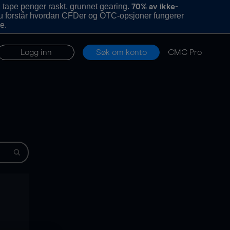
 tape penger raskt, grunnet gearing.
70% av ikke-
u forstår hvordan CFDer og OTC-opsjoner fungerer
e.
Logg inn
Søk om konto
CMC Pro