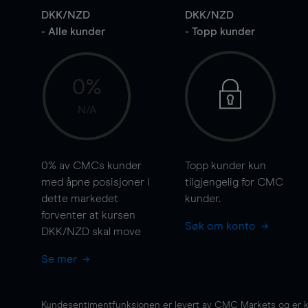
DKK/NZD
DKK/NZD
- Alle kunder
- Topp kunder
0%
N/A
0%
av CMCs kunder
Topp kunder kun
med åpne posisjoner i
tilgjengelig for CMC
dette markedet
kunder.
forventer at kursen
Søk om konto
DKK/NZD skal
move
Se mer
Kundesentimentfunksjonen er levert av CMC Markets og er kun 