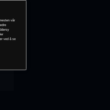
enesten vår
bedre
eddersy
ler
mer ved å se