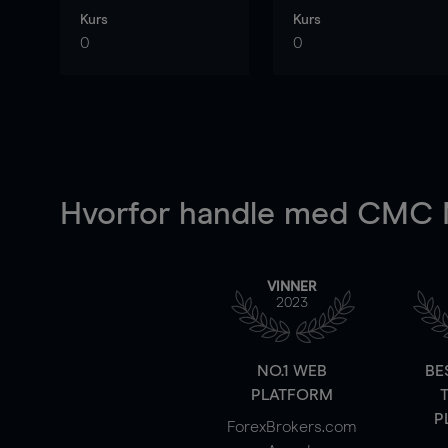
Kurs
Kurs
0
0
Hvorfor handle
med CMC M
VINNER
2023
NO.1 WEB
BE
PLATFORM
P
ForexBrokers.com