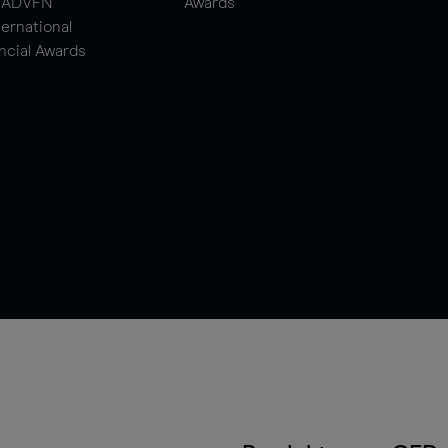
ADVFN
Awards
ternational
ncial Awards