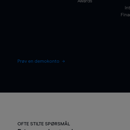
Awards
In
Fina
Prøv en demokonto
OFTE STILTE SPØRSMÅL