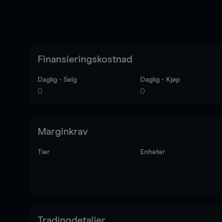
Finansieringskostnad
Daglig - Selg
Daglig - Kjøp
0
0
Marginkrav
Tier
Enheter
Tradingdetaljer