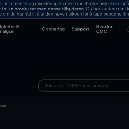
nstrumenter og investeringer i disse innebærer høy risiko for å
. Du bør vurdere om d
r i slike produkter med denne tilbyderen
g om du har råd til å ta den høye risikoen for å tape pengene din
Nyheter &
Hvorfor
Opplæring
Support
nalyse
CMC
 min