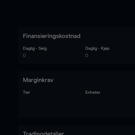
Finansieringskostnad
Daglig - Selg
Daglig - Kjøp
0
0
Marginkrav
Tier
Enheter
Tradingdetaljer