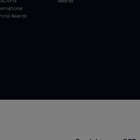
ADVFN
Awards
ternational
ncial Awards