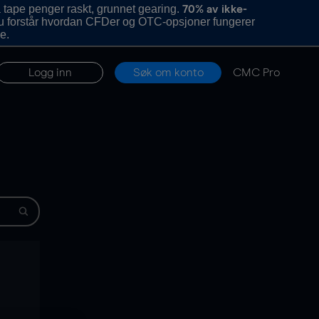
 tape penger raskt, grunnet gearing.
70% av ikke-
u forstår hvordan CFDer og OTC-opsjoner fungerer
e.
Logg inn
Søk om konto
CMC Pro