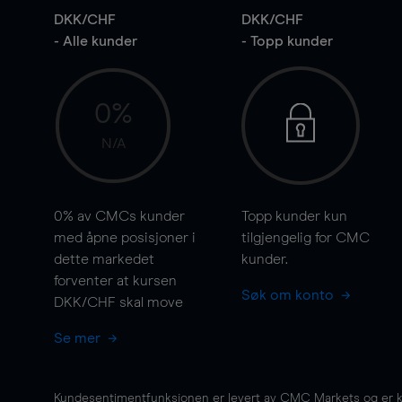
DKK/CHF
DKK/CHF
- Alle kunder
- Topp kunder
0%
N/A
0%
av CMCs kunder
Topp kunder kun
med åpne posisjoner i
tilgjengelig for CMC
dette markedet
kunder.
forventer at kursen
Søk om konto
DKK/CHF skal
move
Se mer
Kundesentimentfunksjonen er levert av CMC Markets og er kun 