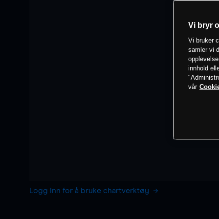
Vi bryr 
Vi bruker c
samler vi d
opplevelse
innhold ell
"Administr
vår
Cookie
Logg inn for å bruke chartverktøy