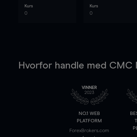
Kurs
Kurs
0
0
Hvorfor handle
med CMC M
VINNER
2023
NO.1 WEB
BE
PLATFORM
P
ForexBrokers.com