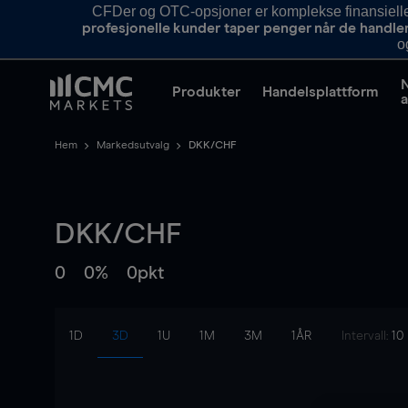
CFDer og OTC-opsjoner er komplekse finansielle i
profesjonelle kunder taper penger når de handle
o
Produkter
Handelsplattform
a
Hem
Markedsutvalg
DKK/CHF
DKK/CHF
0
0%
0pkt
1D
3D
1U
1M
3M
1ÅR
Intervall:
10