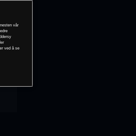
enesten vår
bedre
eddersy
ler
mer ved å se