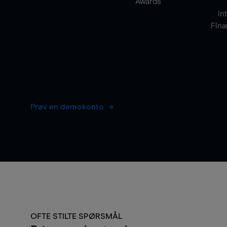
Awards
In
Fina
Prøv en demokonto
OFTE STILTE SPØRSMÅL