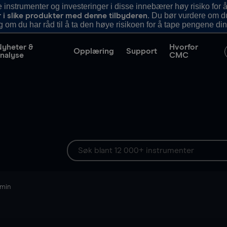
nstrumenter og investeringer i disse innebærer høy risiko for å
. Du bør vurdere om d
r i slike produkter med denne tilbyderen
g om du har råd til å ta den høye risikoen for å tape pengene din
Nyheter &
Hvorfor
Opplæring
Support
nalyse
CMC
 min