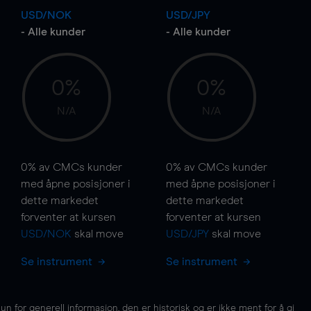
USD/NOK
USD/JPY
- Alle kunder
- Alle kunder
0%
0%
N/A
N/A
0%
av CMCs kunder
0%
av CMCs kunder
med åpne posisjoner i
med åpne posisjoner i
dette markedet
dette markedet
forventer at kursen
forventer at kursen
USD/NOK
skal
move
USD/JPY
skal
move
Se instrument
Se instrument
for generell informasjon, den er historisk og er ikke ment for å gi