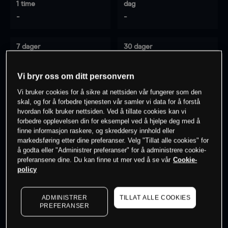
1 time
dag
-
-
7 dager
30 dager
-
-
Vi bryr oss om ditt personvern
Vi bruker cookies for å sikre at nettsiden vår fungerer som den
skal, og for å forbedre tjenesten vår samler vi data for å forstå
0
% av kunder er
på dette instrumentet
hvordan folk bruker nettsiden. Ved å tillate cookies kan vi
forbedre opplevelsen din for eksempel ved å hjelpe deg med å
finne informasjon raskere, og skreddersy innhold eller
Søk om konto
markedsføring etter dine preferanser. Velg "Tillat alle cookies" for
å godta eller "Administrer preferanser" for å administrere cookie-
preferansene dine. Du kan finne ut mer ved å se vår
Cookie-
policy
ADMINISTRER
TILLAT ALLE COOKIES
Kursene er veiledende.
Log in
to see latest market data
PREFERANSER