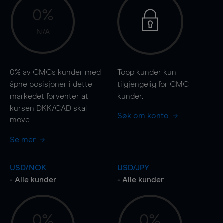
0%
N/A
0%
av CMCs kunder med
Topp kunder kun
åpne posisjoner i dette
tilgjengelig for CMC
markedet forventer at
kunder.
kursen DKK/CAD skal
Søk om konto
move
Se mer
USD/NOK
USD/JPY
- Alle kunder
- Alle kunder
0%
0%