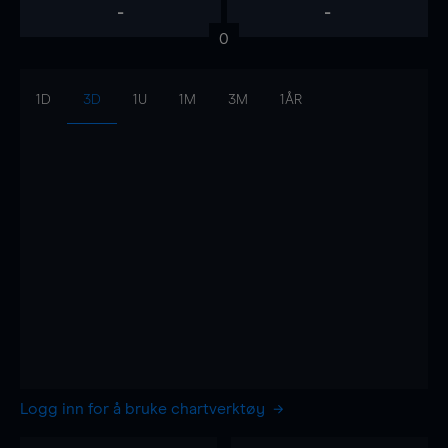
-
-
0
1D
3D
1U
1M
3M
1ÅR
Logg inn for å bruke chartverktøy