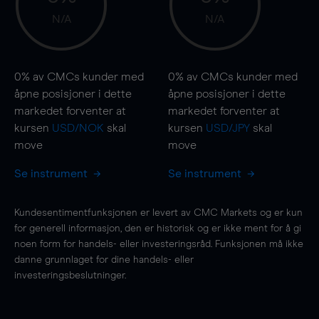
N/A
N/A
0%
av CMCs kunder med
0%
av CMCs kunder med
åpne posisjoner i dette
åpne posisjoner i dette
markedet forventer at
markedet forventer at
kursen
USD/NOK
skal
kursen
USD/JPY
skal
move
move
Se instrument
Se instrument
Kundesentimentfunksjonen er levert av CMC Markets og er kun
for generell informasjon, den er historisk og er ikke ment for å gi
noen form for handels- eller investeringsråd. Funksjonen må ikke
danne grunnlaget for dine handels- eller
investeringsbeslutninger.