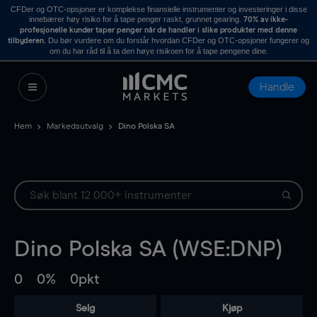
CFDer og OTC-opsjoner er komplekse finansielle instrumenter og investeringer i disse
innebærer høy risiko for å tape penger raskt, grunnet gearing.
70% av ikke-
profesjonelle kunder taper penger når de handler i slike produkter med denne
. Du bør vurdere om du forstår hvordan CFDer og OTC-opsjoner fungerer og
tilbyderen
om du har råd til å ta den høye risikoen for å tape pengene dine.
Handle
Hem
Markedsutvalg
Dino Polska SA
Dino Polska SA (WSE:DNP)
0
0%
0pkt
Selg
Kjøp