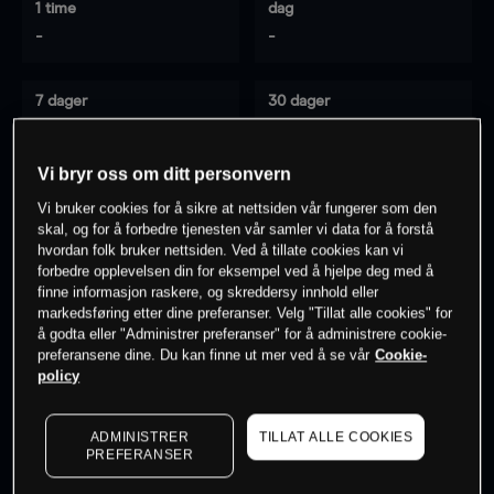
1 time
dag
-
-
7 dager
30 dager
-
-
Vi bryr oss om ditt personvern
Vi bruker cookies for å sikre at nettsiden vår fungerer som den
0
% av kunder er
på dette instrumentet
skal, og for å forbedre tjenesten vår samler vi data for å forstå
hvordan folk bruker nettsiden. Ved å tillate cookies kan vi
forbedre opplevelsen din for eksempel ved å hjelpe deg med å
finne informasjon raskere, og skreddersy innhold eller
Søk om konto
markedsføring etter dine preferanser. Velg "Tillat alle cookies" for
å godta eller "Administrer preferanser" for å administrere cookie-
preferansene dine. Du kan finne ut mer ved å se vår
Cookie-
policy
ADMINISTRER
TILLAT ALLE COOKIES
Kursene er veiledende.
Log in
to see latest market data
PREFERANSER