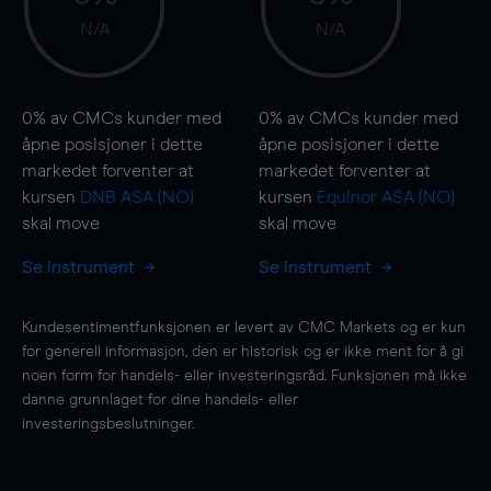
N/A
N/A
0%
av CMCs kunder med
0%
av CMCs kunder med
åpne posisjoner i dette
åpne posisjoner i dette
markedet forventer at
markedet forventer at
kursen
DNB ASA (NO)
kursen
Equinor ASA (NO)
skal
move
skal
move
Se instrument
Se instrument
Kundesentimentfunksjonen er levert av CMC Markets og er kun
for generell informasjon, den er historisk og er ikke ment for å gi
noen form for handels- eller investeringsråd. Funksjonen må ikke
danne grunnlaget for dine handels- eller
investeringsbeslutninger.