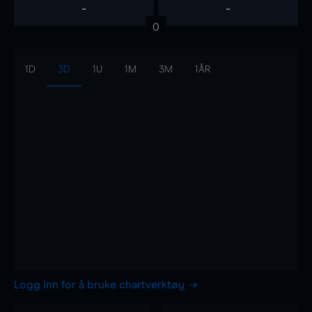
-
-
0
1D
3D
1U
1M
3M
1ÅR
Logg inn for å bruke chartverktøy