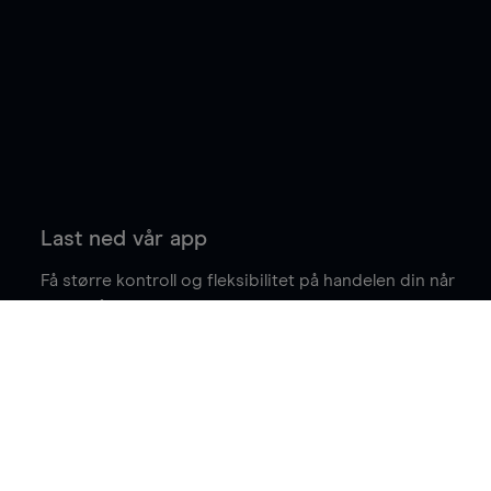
Last ned vår app
Få større kontroll og fleksibilitet på handelen din når
du er på farten.