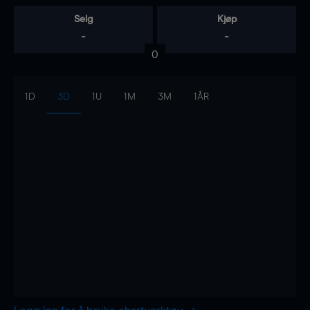
Selg
Kjøp
-
-
0
1D
3D
1U
1M
3M
1ÅR