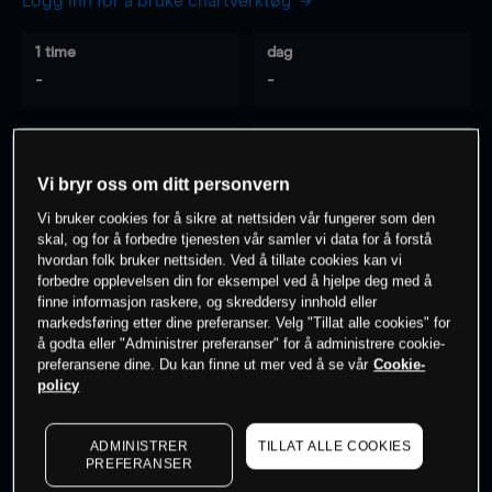
Logg inn for å bruke chartverktøy
1 time
dag
-
-
7 dager
30 dager
-
-
Vi bryr oss om ditt personvern
Vi bruker cookies for å sikre at nettsiden vår fungerer som den
skal, og for å forbedre tjenesten vår samler vi data for å forstå
hvordan folk bruker nettsiden. Ved å tillate cookies kan vi
0
% av kunder er
på dette instrumentet
forbedre opplevelsen din for eksempel ved å hjelpe deg med å
finne informasjon raskere, og skreddersy innhold eller
markedsføring etter dine preferanser. Velg "Tillat alle cookies" for
Søk om konto
å godta eller "Administrer preferanser" for å administrere cookie-
preferansene dine. Du kan finne ut mer ved å se vår
Cookie-
policy
ADMINISTRER
TILLAT ALLE COOKIES
PREFERANSER
Kursene er veiledende.
Log in
to see latest market data