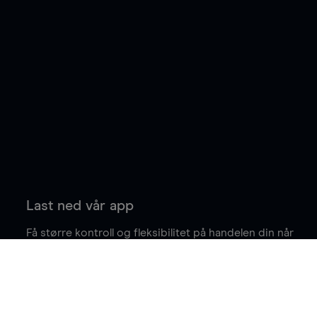
Last ned vår app
Få større kontroll og fleksibilitet på handelen din når
du er på farten.