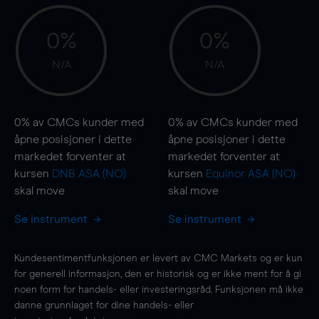
0%
0%
N/A
N/A
0%
av CMCs kunder med
0%
av CMCs kunder med
åpne posisjoner i dette
åpne posisjoner i dette
markedet forventer at
markedet forventer at
kursen
DNB ASA (NO)
kursen
Equinor ASA (NO)
skal
move
skal
move
Se instrument
Se instrument
Kundesentimentfunksjonen er levert av CMC Markets og er kun
for generell informasjon, den er historisk og er ikke ment for å gi
noen form for handels- eller investeringsråd. Funksjonen må ikke
danne grunnlaget for dine handels- eller