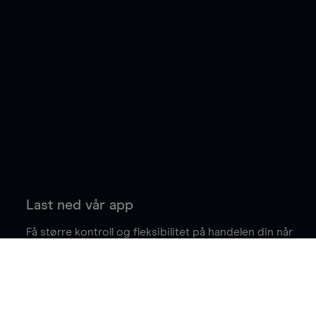
Last ned vår app
Få større kontroll og fleksibilitet på handelen din når
du er på farten.