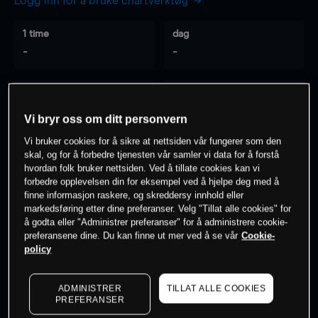
Logg inn for å bruke chartverktøy
1 time
dag
-
-
7 dager
30 dager
-
-
Vi bryr oss om ditt personvern
Vi bruker cookies for å sikre at nettsiden vår fungerer som den
skal, og for å forbedre tjenesten vår samler vi data for å forstå
hvordan folk bruker nettsiden. Ved å tillate cookies kan vi
0
% av kunder er
på dette instrumentet
forbedre opplevelsen din for eksempel ved å hjelpe deg med å
finne informasjon raskere, og skreddersy innhold eller
markedsføring etter dine preferanser. Velg "Tillat alle cookies" for
Søk om konto
å godta eller "Administrer preferanser" for å administrere cookie-
preferansene dine. Du kan finne ut mer ved å se vår
Cookie-
policy
ADMINISTRER
TILLAT ALLE COOKIES
PREFERANSER
Kursene er veiledende.
Log in
to see latest market data