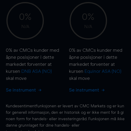
0%
0%
N/A
N/A
0%
av CMCs kunder med
0%
av CMCs kunder med
åpne posisjoner i dette
åpne posisjoner i dette
markedet forventer at
markedet forventer at
kursen
DNB ASA (NO)
kursen
Equinor ASA (NO)
skal
move
skal
move
Se instrument
Se instrument
Kundesentimentfunksjonen er levert av CMC Markets og er kun
for generell informasjon, den er historisk og er ikke ment for å gi
noen form for handels- eller investeringsråd. Funksjonen må ikke
danne grunnlaget for dine handels- eller