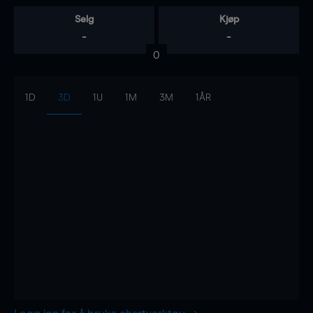
Selg
Kjøp
-
-
0
1D
3D
1U
1M
3M
1ÅR