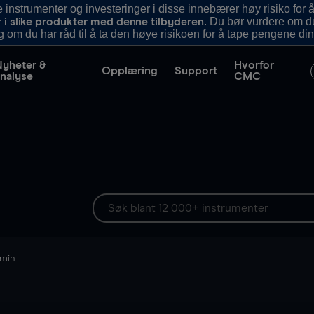
nstrumenter og investeringer i disse innebærer høy risiko for å
. Du bør vurdere om d
r i slike produkter med denne tilbyderen
g om du har råd til å ta den høye risikoen for å tape pengene din
Nyheter &
Hvorfor
Opplæring
Support
nalyse
CMC
 min