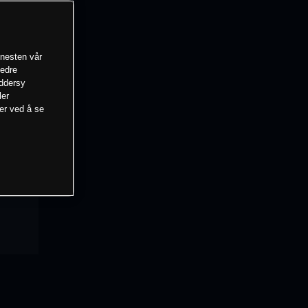
enesten vår
bedre
eddersy
ler
mer ved å se