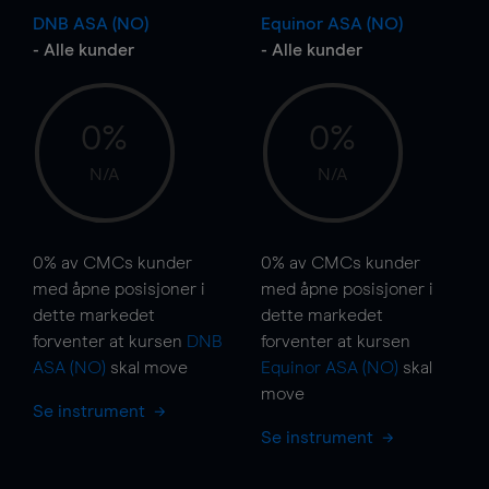
DNB ASA (NO)
Equinor ASA (NO)
- Alle kunder
- Alle kunder
0%
0%
N/A
N/A
0%
av CMCs kunder
0%
av CMCs kunder
med åpne posisjoner i
med åpne posisjoner i
dette markedet
dette markedet
forventer at kursen
DNB
forventer at kursen
ASA (NO)
skal
move
Equinor ASA (NO)
skal
move
Se instrument
Se instrument