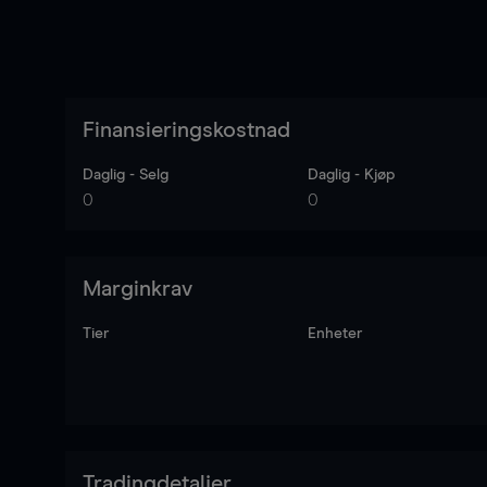
Finansieringskostnad
Daglig - Selg
Daglig - Kjøp
0
0
Marginkrav
Tier
Enheter
Tradingdetaljer