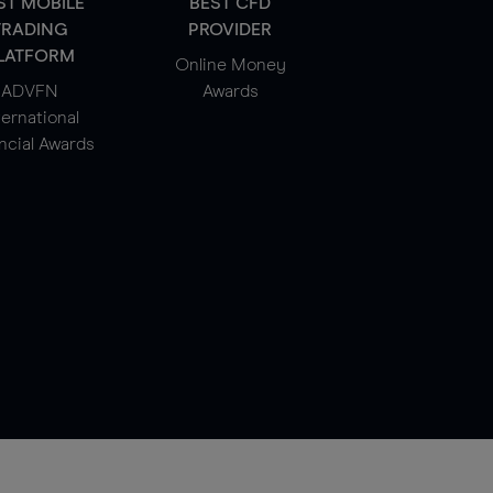
ST MOBILE
BEST CFD
TRADING
PROVIDER
LATFORM
Online Money
ADVFN
Awards
ternational
ncial Awards