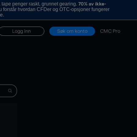
 tape penger raskt, grunnet gearing.
70% av ikke-
u forstår hvordan CFDer og OTC-opsjoner fungerer
e.
Logg inn
Søk om konto
CMC Pro