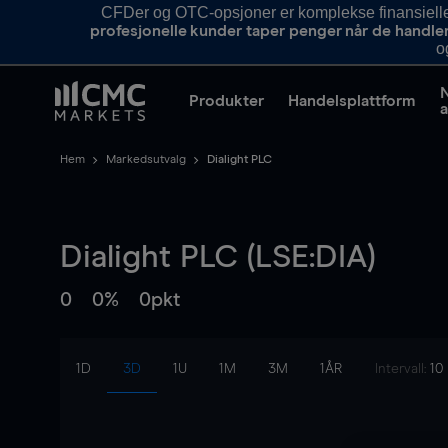
CFDer og OTC-opsjoner er komplekse finansielle i
profesjonelle kunder taper penger når de handle
o
Produkter
Handelsplattform
a
Hem
Markedsutvalg
Dialight PLC
Dialight PLC (LSE:DIA)
0
0%
0pkt
1D
3D
1U
1M
3M
1ÅR
Intervall:
10