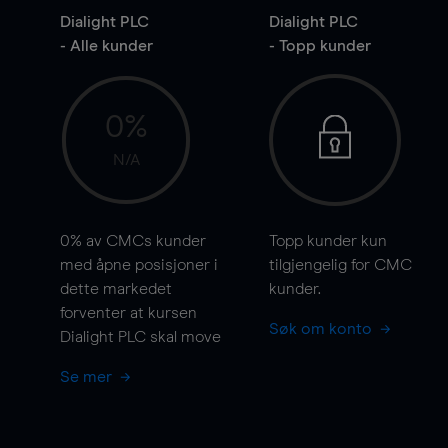
Dialight PLC
Dialight PLC
- Alle kunder
- Topp kunder
0%
N/A
0%
av CMCs kunder
Topp kunder kun
med åpne posisjoner i
tilgjengelig for CMC
dette markedet
kunder.
forventer at kursen
Søk om konto
Dialight PLC skal
move
Se mer