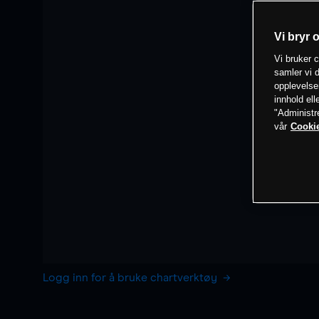
Vi bryr 
Vi bruker c
samler vi d
opplevelse
innhold ell
"Administr
vår
Cookie
Logg inn for å bruke chartverktøy