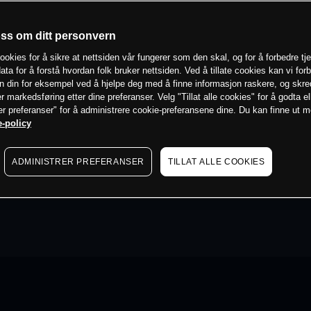
oss om ditt personvern
ookies for å sikre at nettsiden vår fungerer som den skal, og for å forbedre tj
ata for å forstå hvordan folk bruker nettsiden. Ved å tillate cookies kan vi for
n din for eksempel ved å hjelpe deg med å finne informasjon raskere, og skr
er markedsføring etter dine preferanser. Velg "Tillat alle cookies" for å godta el
er preferanser" for å administrere cookie-preferansene dine. Du kan finne ut 
-policy
ADMINISTRER PREFERANSER
TILLAT ALLE COOKIES