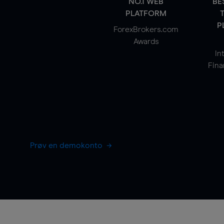
NO.1 WEB
BE
PLATFORM
P
ForexBrokers.com
Awards
In
Fina
Prøv en demokonto