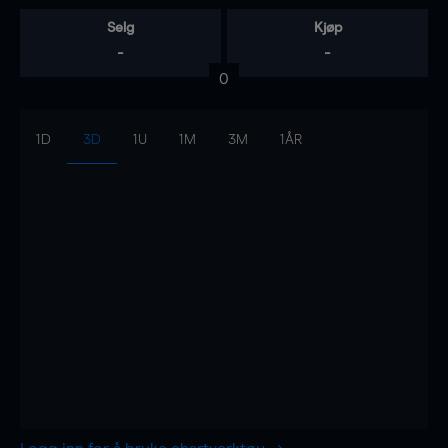
Selg
Kjøp
-
-
0
1D
3D
1U
1M
3M
1ÅR