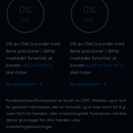
0%
0%
N/A
N/A
0%
av CMCs kunder med
0%
av CMCs kunder med
åpne posisjoner i dette
åpne posisjoner i dette
markedet forventer at
markedet forventer at
kursen
DNB ASA (NO)
kursen
Equinor ASA (NO)
skal
move
skal
move
Se instrument
Se instrument
Kundesentimentfunksjonen er levert av CMC Markets og er kun
for generell informasjon, den er historisk og er ikke ment for å gi
noen form for handels- eller investeringsråd. Funksjonen må ikke
danne grunnlaget for dine handels- eller
investeringsbeslutninger.