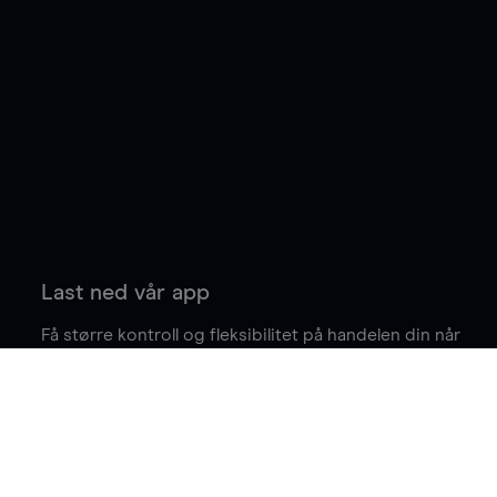
Last ned vår app
Få større kontroll og fleksibilitet på handelen din når
du er på farten.