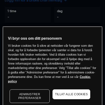
Logg inn for å bruke chartverktøy
1 time
dag
-
-
7 dager
30 dager
-
-
Vi bryr oss om ditt personvern
Vi bruker cookies for å sikre at nettsiden vår fungerer som den
skal, og for å forbedre tjenesten vår samler vi data for å forstå
hvordan folk bruker nettsiden. Ved å tillate cookies kan vi
0
% av kunder er
på dette instrumentet
forbedre opplevelsen din for eksempel ved å hjelpe deg med å
finne informasjon raskere, og skreddersy innhold eller
markedsføring etter dine preferanser. Velg "Tillat alle cookies" for
Søk om konto
å godta eller "Administrer preferanser" for å administrere cookie-
preferansene dine. Du kan finne ut mer ved å se vår
Cookie-
policy
ADMINISTRER
TILLAT ALLE COOKIES
PREFERANSER
Kursene er veiledende.
Log in
to see latest market data