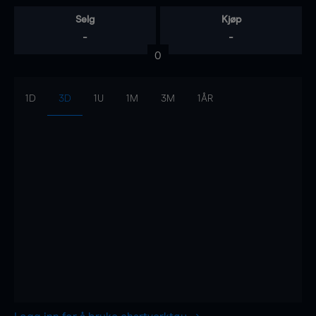
Selg
Kjøp
-
-
0
1D
3D
1U
1M
3M
1ÅR