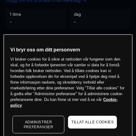
Logg inn for å bruke chartverktøy
1 time
dag
-
-
7 dager
30 dager
-
-
Vi bryr oss om ditt personvern
Vi bruker cookies for å sikre at nettsiden vår fungerer som den
skal, og for å forbedre tjenesten vår samler vi data for å forstå
hvordan folk bruker nettsiden. Ved å tillate cookies kan vi
0
% av kunder er
på dette instrumentet
forbedre opplevelsen din for eksempel ved å hjelpe deg med å
finne informasjon raskere, og skreddersy innhold eller
markedsføring etter dine preferanser. Velg "Tillat alle cookies" for
Søk om konto
å godta eller "Administrer preferanser" for å administrere cookie-
preferansene dine. Du kan finne ut mer ved å se vår
Cookie-
policy
ADMINISTRER
TILLAT ALLE COOKIES
PREFERANSER
Kursene er veiledende.
Log in
to see latest market data