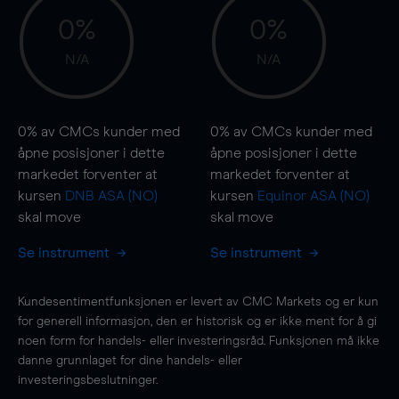
0%
0%
N/A
N/A
0%
av CMCs kunder med
0%
av CMCs kunder med
åpne posisjoner i dette
åpne posisjoner i dette
markedet forventer at
markedet forventer at
kursen
DNB ASA (NO)
kursen
Equinor ASA (NO)
skal
move
skal
move
Se instrument
Se instrument
Kundesentimentfunksjonen er levert av CMC Markets og er kun
for generell informasjon, den er historisk og er ikke ment for å gi
noen form for handels- eller investeringsråd. Funksjonen må ikke
danne grunnlaget for dine handels- eller
investeringsbeslutninger.