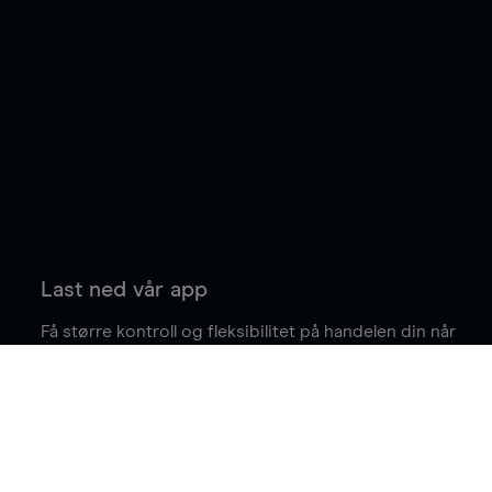
Last ned vår app
Få større kontroll og fleksibilitet på handelen din når
du er på farten.