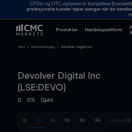
CFDer og OTC-opsjoner er komplekse finansielle i
profesjonelle kunder taper penger når de handle
o
Produkter
Handelsplattform
a
Hem
Markedsutvalg
Devolver Digital Inc
Devolver Digital Inc
(LSE:DEVO)
0
0%
0pkt
1D
3D
1U
1M
3M
1ÅR
Intervall:
10