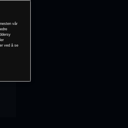
enesten vår
bedre
eddersy
ler
mer ved å se