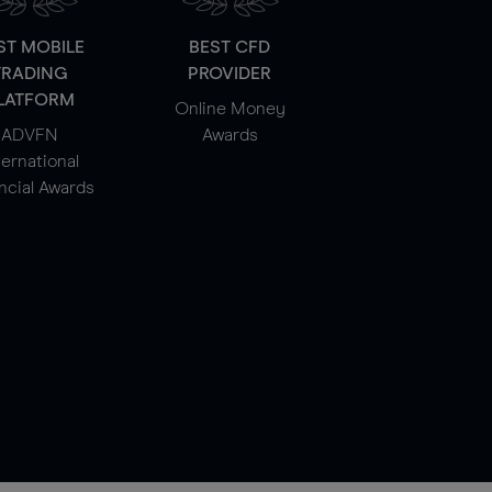
ST MOBILE
BEST CFD
TRADING
PROVIDER
LATFORM
Online Money
ADVFN
Awards
ternational
ncial Awards