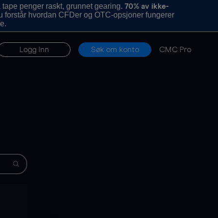
 tape penger raskt, grunnet gearing.
70% av ikke-
u forstår hvordan CFDer og OTC-opsjoner fungerer
e.
Logg inn
Søk om konto
CMC Pro