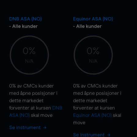
DNB ASA (NO)
Equinor ASA (NO)
- Alle kunder
- Alle kunder
0%
0%
N/A
N/A
0%
av CMCs kunder
0%
av CMCs kunder
med åpne posisjoner i
med åpne posisjoner i
dette markedet
dette markedet
forventer at kursen
DNB
forventer at kursen
ASA (NO)
skal
move
Equinor ASA (NO)
skal
move
Se instrument
Se instrument