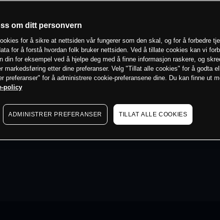
oss om ditt personvern
ookies for å sikre at nettsiden vår fungerer som den skal, og for å forbedre tj
ata for å forstå hvordan folk bruker nettsiden. Ved å tillate cookies kan vi for
n din for eksempel ved å hjelpe deg med å finne informasjon raskere, og skr
er markedsføring etter dine preferanser. Velg "Tillat alle cookies" for å godta el
er preferanser" for å administrere cookie-preferansene dine. Du kan finne ut 
-policy
ADMINISTRER PREFERANSER
TILLAT ALLE COOKIES