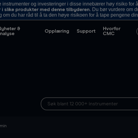
nstrumenter og investeringer i disse innebærer høy risiko for å
. Du bør vurdere om d
r i slike produkter med denne tilbyderen
g om du har råd til å ta den høye risikoen for å tape pengene din
Nyheter &
Hvorfor
Opplæring
Support
nalyse
CMC
 min