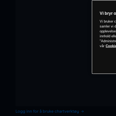
Vi bryr 
Vi bruker c
samler vi d
opplevelse
innhold ell
"Administr
vår
Cookie
Logg inn for å bruke chartverktøy