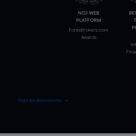
NO.1 WEB
BE
PLATFORM
P
ForexBrokers.com
Awards
In
Fina
Prøv en demokonto