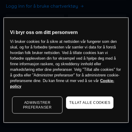
Logg inn for å bruke chartverktøy
1 time
dag
-
-
Vi bryr oss om ditt personvern
Vi bruker cookies for å sikre at nettsiden vår fungerer som den
7 dager
30 dager
skal, og for å forbedre tjenesten vår samler vi data for å forstå
-
-
hvordan folk bruker nettsiden. Ved å tillate cookies kan vi
forbedre opplevelsen din for eksempel ved å hjelpe deg med å
finne informasjon raskere, og skreddersy innhold eller
markedsføring etter dine preferanser. Velg "Tillat alle cookies" for
å godta eller "Administrer preferanser" for å administrere cookie-
0
% av kunder er
på dette instrumentet
preferansene dine. Du kan finne ut mer ved å se vår
Cookie-
policy
Søk om konto
ADMINISTRER
TILLAT ALLE COOKIES
PREFERANSER