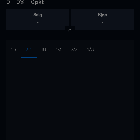
0
0%
0pkt
Selg
Kjøp
-
-
0
1D
3D
1U
1M
3M
1ÅR