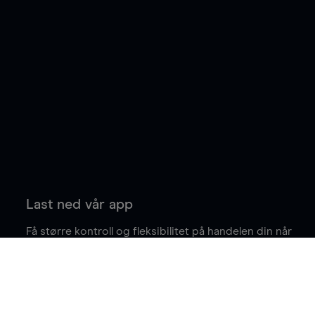
Last ned vår app
Få større kontroll og fleksibilitet på handelen din når
du er på farten.