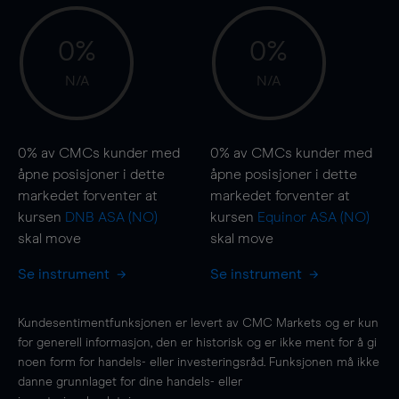
0%
0%
N/A
N/A
0%
av CMCs kunder med
0%
av CMCs kunder med
åpne posisjoner i dette
åpne posisjoner i dette
markedet forventer at
markedet forventer at
kursen
DNB ASA (NO)
kursen
Equinor ASA (NO)
skal
move
skal
move
Se instrument
Se instrument
Kundesentimentfunksjonen er levert av CMC Markets og er kun
for generell informasjon, den er historisk og er ikke ment for å gi
noen form for handels- eller investeringsråd. Funksjonen må ikke
danne grunnlaget for dine handels- eller