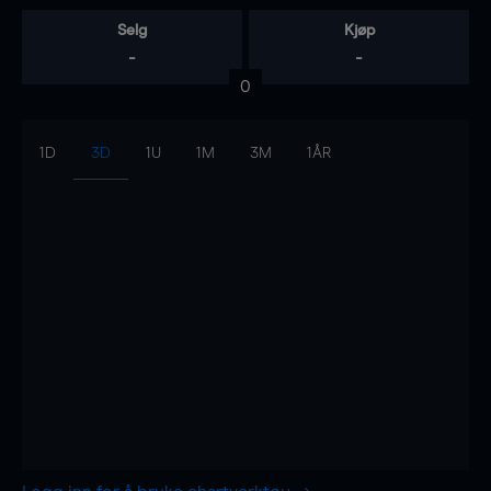
Selg
Kjøp
-
-
0
1D
3D
1U
1M
3M
1ÅR