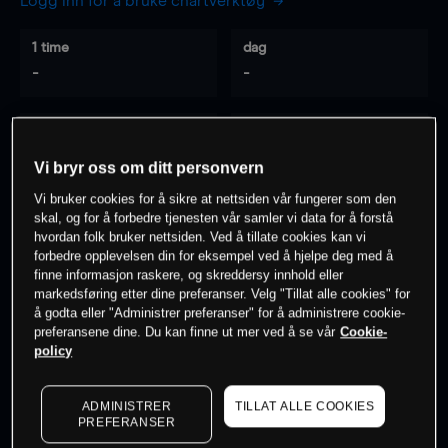
Logg inn for å bruke chartverktøy
1 time
dag
-
-
7 dager
30 dager
-
-
Vi bryr oss om ditt personvern
Vi bruker cookies for å sikre at nettsiden vår fungerer som den
skal, og for å forbedre tjenesten vår samler vi data for å forstå
hvordan folk bruker nettsiden. Ved å tillate cookies kan vi
0
% av kunder er
på dette instrumentet
forbedre opplevelsen din for eksempel ved å hjelpe deg med å
finne informasjon raskere, og skreddersy innhold eller
markedsføring etter dine preferanser. Velg "Tillat alle cookies" for
Søk om konto
å godta eller "Administrer preferanser" for å administrere cookie-
preferansene dine. Du kan finne ut mer ved å se vår
Cookie-
policy
ADMINISTRER
TILLAT ALLE COOKIES
PREFERANSER
Kursene er veiledende.
Log in
to see latest market data