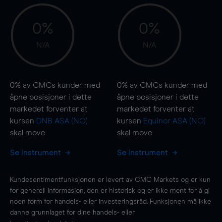
0%
0%
N/A
N/A
0%
av CMCs kunder med
0%
av CMCs kunder med
åpne posisjoner i dette
åpne posisjoner i dette
markedet forventer at
markedet forventer at
kursen
DNB ASA (NO)
kursen
Equinor ASA (NO)
skal
move
skal
move
Se instrument
Se instrument
Kundesentimentfunksjonen er levert av CMC Markets og er kun
for generell informasjon, den er historisk og er ikke ment for å gi
noen form for handels- eller investeringsråd. Funksjonen må ikke
danne grunnlaget for dine handels- eller