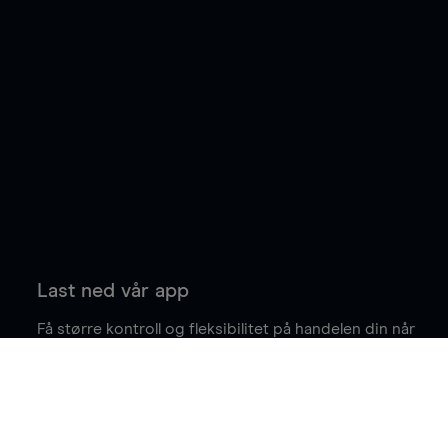
Last ned vår app
Få større kontroll og fleksibilitet på handelen din når
du er på farten.