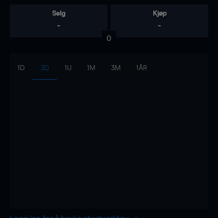
Selg
Kjøp
-
-
0
1D
3D
1U
1M
3M
1ÅR