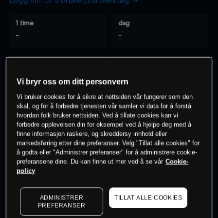
Logg inn for å bruke chartverktøy
1 time
dag
-
-
7 dager
30 dager
-
-
Vi bryr oss om ditt personvern
Vi bruker cookies for å sikre at nettsiden vår fungerer som den
skal, og for å forbedre tjenesten vår samler vi data for å forstå
hvordan folk bruker nettsiden. Ved å tillate cookies kan vi
0
% av kunder er
på dette instrumentet
forbedre opplevelsen din for eksempel ved å hjelpe deg med å
finne informasjon raskere, og skreddersy innhold eller
markedsføring etter dine preferanser. Velg "Tillat alle cookies" for
Søk om konto
å godta eller "Administrer preferanser" for å administrere cookie-
preferansene dine. Du kan finne ut mer ved å se vår
Cookie-
policy
ADMINISTRER
TILLAT ALLE COOKIES
PREFERANSER
Kursene er veiledende.
Log in
to see latest market data