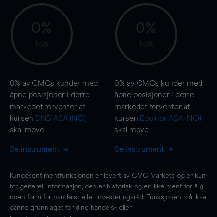
0%
0%
N/A
N/A
0%
av CMCs kunder med
0%
av CMCs kunder med
åpne posisjoner i dette
åpne posisjoner i dette
markedet forventer at
markedet forventer at
kursen
DNB ASA (NO)
kursen
Equinor ASA (NO)
skal
move
skal
move
Se instrument
Se instrument
Kundesentimentfunksjonen er levert av CMC Markets og er kun
for generell informasjon, den er historisk og er ikke ment for å gi
noen form for handels- eller investeringsråd. Funksjonen må ikke
danne grunnlaget for dine handels- eller