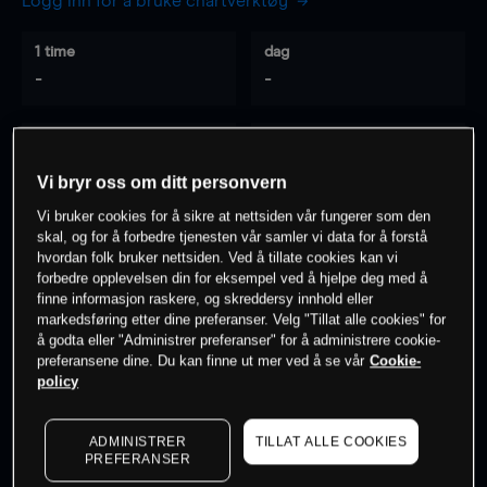
Logg inn for å bruke chartverktøy
1 time
dag
-
-
7 dager
30 dager
-
-
Vi bryr oss om ditt personvern
Vi bruker cookies for å sikre at nettsiden vår fungerer som den
skal, og for å forbedre tjenesten vår samler vi data for å forstå
hvordan folk bruker nettsiden. Ved å tillate cookies kan vi
0
% av kunder er
på dette instrumentet
forbedre opplevelsen din for eksempel ved å hjelpe deg med å
finne informasjon raskere, og skreddersy innhold eller
markedsføring etter dine preferanser. Velg "Tillat alle cookies" for
Søk om konto
å godta eller "Administrer preferanser" for å administrere cookie-
preferansene dine. Du kan finne ut mer ved å se vår
Cookie-
policy
ADMINISTRER
TILLAT ALLE COOKIES
PREFERANSER
Kursene er veiledende.
Log in
to see latest market data