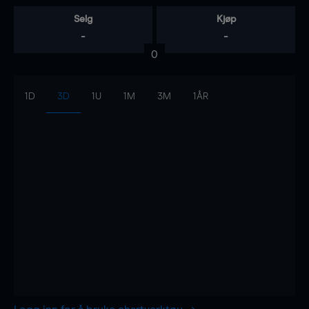
Selg
Kjøp
-
-
0
1D
3D
1U
1M
3M
1ÅR