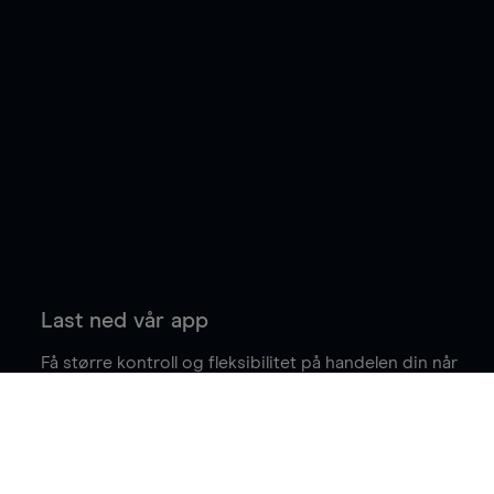
Last ned vår app
Få større kontroll og fleksibilitet på handelen din når
du er på farten.