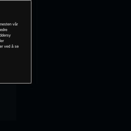
enesten vår
bedre
eddersy
ler
mer ved å se