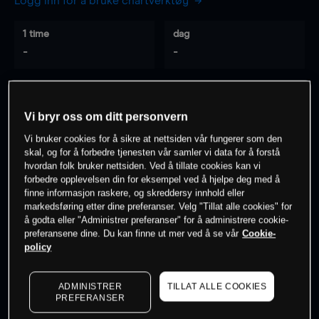
Logg inn for å bruke chartverktøy
1 time
dag
-
-
7 dager
30 dager
-
-
Vi bryr oss om ditt personvern
Vi bruker cookies for å sikre at nettsiden vår fungerer som den
skal, og for å forbedre tjenesten vår samler vi data for å forstå
hvordan folk bruker nettsiden. Ved å tillate cookies kan vi
0
% av kunder er
på dette instrumentet
forbedre opplevelsen din for eksempel ved å hjelpe deg med å
finne informasjon raskere, og skreddersy innhold eller
markedsføring etter dine preferanser. Velg "Tillat alle cookies" for
Søk om konto
å godta eller "Administrer preferanser" for å administrere cookie-
preferansene dine. Du kan finne ut mer ved å se vår
Cookie-
policy
ADMINISTRER
TILLAT ALLE COOKIES
PREFERANSER
Kursene er veiledende.
Log in
to see latest market data