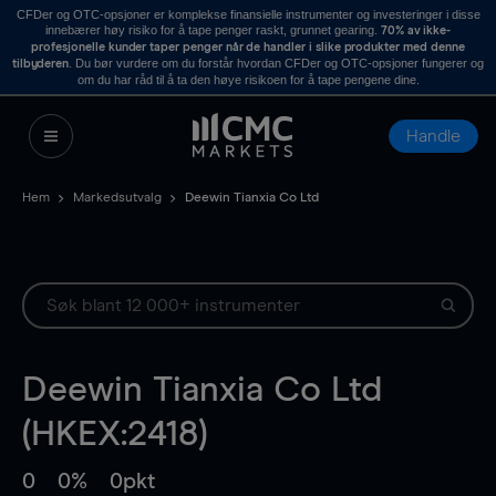
CFDer og OTC-opsjoner er komplekse finansielle instrumenter og investeringer i disse
innebærer høy risiko for å tape penger raskt, grunnet gearing.
70% av ikke-
profesjonelle kunder taper penger når de handler i slike produkter med denne
. Du bør vurdere om du forstår hvordan CFDer og OTC-opsjoner fungerer og
tilbyderen
om du har råd til å ta den høye risikoen for å tape pengene dine.
Handle
Hem
Markedsutvalg
Deewin Tianxia Co Ltd
Deewin Tianxia Co Ltd
(HKEX:2418)
0
0%
0pkt