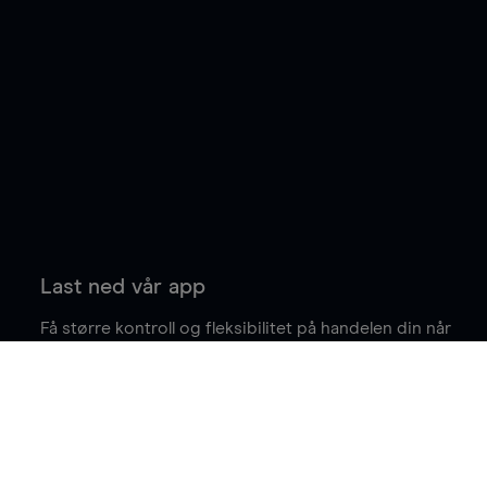
Last ned vår app
Få større kontroll og fleksibilitet på handelen din når
du er på farten.