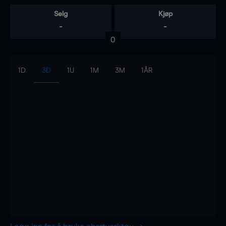
Selg
Kjøp
-
-
0
1D
3D
1U
1M
3M
1ÅR