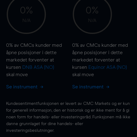
0%
0%
N/A
N/A
0%
av CMCs kunder med
0%
av CMCs kunder med
åpne posisjoner i dette
åpne posisjoner i dette
markedet forventer at
markedet forventer at
kursen
DNB ASA (NO)
kursen
Equinor ASA (NO)
skal
move
skal
move
Se instrument
Se instrument
Kundesentimentfunksjonen er levert av CMC Markets og er kun
for generell informasjon, den er historisk og er ikke ment for å gi
noen form for handels- eller investeringsråd. Funksjonen må ikke
danne grunnlaget for dine handels- eller
investeringsbeslutninger.