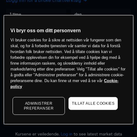
Logg inn for å bruke chartverktøy
1 time
dag
-
-
Vi bryr oss om ditt personvern
Vi bruker cookies for å sikre at nettsiden vår fungerer som den
7 dager
30 dager
skal, og for å forbedre tjenesten vår samler vi data for å forstå
-
-
hvordan folk bruker nettsiden. Ved å tillate cookies kan vi
forbedre opplevelsen din for eksempel ved å hjelpe deg med å
finne informasjon raskere, og skreddersy innhold eller
markedsføring etter dine preferanser. Velg "Tillat alle cookies" for
0
% av kunder er
på dette instrumentet
å godta eller "Administrer preferanser" for å administrere cookie-
preferansene dine. Du kan finne ut mer ved å se vår
Cookie-
policy
Søk om konto
ADMINISTRER
TILLAT ALLE COOKIES
PREFERANSER
Kursene er veiledende.
Log in
to see latest market data