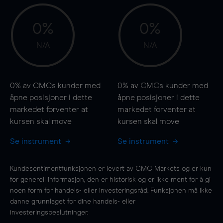
0%
0%
N/A
N/A
0%
av CMCs kunder med
0%
av CMCs kunder med
åpne posisjoner i dette
åpne posisjoner i dette
markedet forventer at
markedet forventer at
kursen
skal
move
kursen
skal
move
Se instrument
Se instrument
Kundesentimentfunksjonen er levert av CMC Markets og er kun
for generell informasjon, den er historisk og er ikke ment for å gi
noen form for handels- eller investeringsråd. Funksjonen må ikke
danne grunnlaget for dine handels- eller
investeringsbeslutninger.