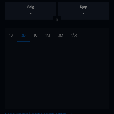
Selg
Kjøp
-
-
0
1D
3D
1U
1M
3M
1ÅR