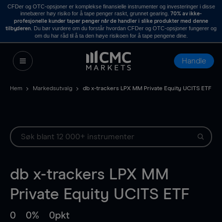
CFDer og OTC-opsjoner er komplekse finansielle instrumenter og investeringer i disse
innebærer høy risiko for å tape penger raskt, grunnet gearing.
70% av ikke-
profesjonelle kunder taper penger når de handler i slike produkter med denne
. Du bør vurdere om du forstår hvordan CFDer og OTC-opsjoner fungerer og
tilbyderen
om du har råd til å ta den høye risikoen for å tape pengene dine.
Handle
Hem
Markedsutvalg
db x-trackers LPX MM Private Equity UCITS ETF
db x-trackers LPX MM
Private Equity UCITS ETF
0
0%
0pkt