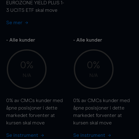
EUROZONE YIELD PLUS 1-
3 UCITS ETF skal
move
Se mer
- Alle kunder
- Alle kunder
0%
0%
N/A
N/A
0%
av CMCs kunder med
0%
av CMCs kunder med
åpne posisjoner i dette
åpne posisjoner i dette
markedet forventer at
markedet forventer at
kursen
skal
move
kursen
skal
move
Se instrument
Se instrument