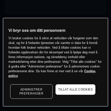
Logg inn for å bruke chartverktøy
Vi bryr oss om ditt personvern
1 time
dag
-
-
Vi bruker cookies for å sikre at nettsiden vår fungerer som den
skal, og for å forbedre tjenesten vår samler vi data for å forstå
hvordan folk bruker nettsiden. Ved å tillate cookies kan vi
forbedre opplevelsen din for eksempel ved å hjelpe deg med å
7 dager
30 dager
finne informasjon raskere, og skreddersy innhold eller
-
-
markedsføring etter dine preferanser. Velg "Tillat alle cookies" for
å godta eller "Administrer preferanser" for å administrere cookie-
preferansene dine. Du kan finne ut mer ved å se vår
Cookie-
policy
0
% av kunder er
på dette instrumentet
ADMINISTRER
TILLAT ALLE COOKIES
PREFERANSER
Søk om konto