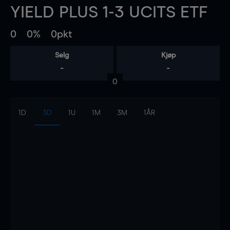
YIELD PLUS 1-3 UCITS ETF
0
0%
0pkt
Selg
Kjøp
-
-
0
1D
3D
1U
1M
3M
1ÅR