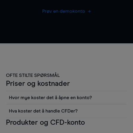
Prøv en demokonto
OFTE STILTE SPØRSMÅL
Priser og kostnader
Hvor mye koster det å åpne en konto?
Det koster ingenting å åpne en konto, men du må
Hva koster det å handle CFDer?
gjøre et innskudd for å kunne ta en posisjon i
Det er en rekke kostnader å tenke på når man
Produkter og CFD-konto
markedet. Fra kontoen din kan du se
handler med CFDer, inkludert spread,
realtidskurser, du har tilgang til alle verktøyene i