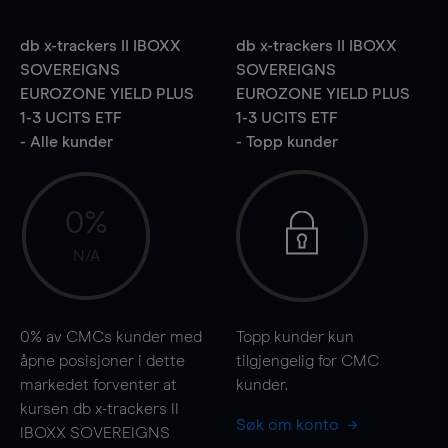
db x-trackers II IBOXX
db x-trackers II IBOXX
SOVEREIGNS
SOVEREIGNS
EUROZONE YIELD PLUS
EUROZONE YIELD PLUS
1-3 UCITS ETF
1-3 UCITS ETF
- Alle kunder
- Topp kunder
0%
N/A
0%
av CMCs kunder med
Topp kunder kun
åpne posisjoner i dette
tilgjengelig for CMC
markedet forventer at
kunder.
kursen db x-trackers II
Søk om konto
IBOXX SOVEREIGNS