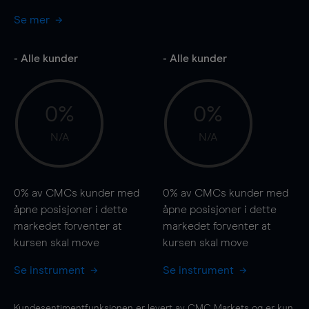
Se mer
- Alle kunder
- Alle kunder
0%
0%
N/A
N/A
0%
av CMCs kunder med
0%
av CMCs kunder med
åpne posisjoner i dette
åpne posisjoner i dette
markedet forventer at
markedet forventer at
kursen
skal
move
kursen
skal
move
Se instrument
Se instrument
Kundesentimentfunksjonen er levert av CMC Markets og er kun