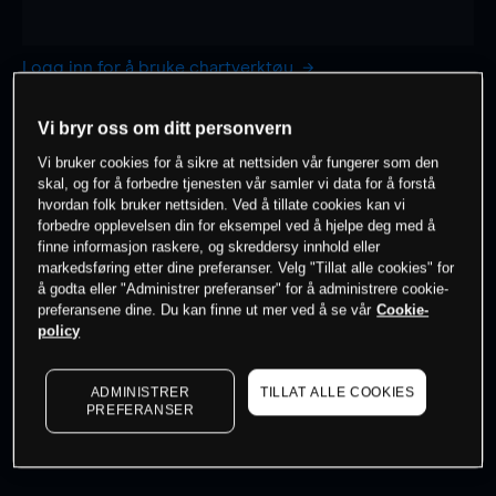
Logg inn for å bruke chartverktøy
1 time
dag
Vi bryr oss om ditt personvern
-
-
Vi bruker cookies for å sikre at nettsiden vår fungerer som den
skal, og for å forbedre tjenesten vår samler vi data for å forstå
hvordan folk bruker nettsiden. Ved å tillate cookies kan vi
7 dager
30 dager
forbedre opplevelsen din for eksempel ved å hjelpe deg med å
-
-
finne informasjon raskere, og skreddersy innhold eller
markedsføring etter dine preferanser. Velg "Tillat alle cookies" for
å godta eller "Administrer preferanser" for å administrere cookie-
preferansene dine. Du kan finne ut mer ved å se vår
Cookie-
policy
0
% av kunder er
på dette instrumentet
ADMINISTRER
TILLAT ALLE COOKIES
Søk om konto
PREFERANSER