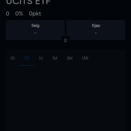
UCITS ETF
0
0%
0pkt
Selg
Kjøp
-
-
0
1D
3D
1U
1M
3M
1ÅR