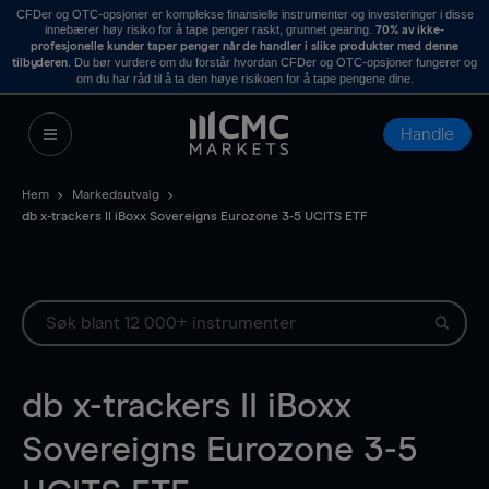
CFDer og OTC-opsjoner er komplekse finansielle instrumenter og investeringer i disse
innebærer høy risiko for å tape penger raskt, grunnet gearing.
70% av ikke-
profesjonelle kunder taper penger når de handler i slike produkter med denne
. Du bør vurdere om du forstår hvordan CFDer og OTC-opsjoner fungerer og
tilbyderen
om du har råd til å ta den høye risikoen for å tape pengene dine.
Handle
Hem
Markedsutvalg
db x-trackers II iBoxx Sovereigns Eurozone 3-5 UCITS ETF
db x-trackers II iBoxx
Sovereigns Eurozone 3-5