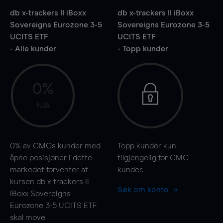
db x-trackers II iBoxx
db x-trackers II iBoxx
Sovereigns Eurozone 3-5
Sovereigns Eurozone 3-5
UCITS ETF
UCITS ETF
- Alle kunder
- Topp kunder
0%
N/A
0%
av CMCs kunder med
Topp kunder kun
åpne posisjoner i dette
tilgjengelig for CMC
markedet forventer at
kunder.
kursen db x-trackers II
Søk om konto
iBoxx Sovereigns
Eurozone 3-5 UCITS ETF
skal
move