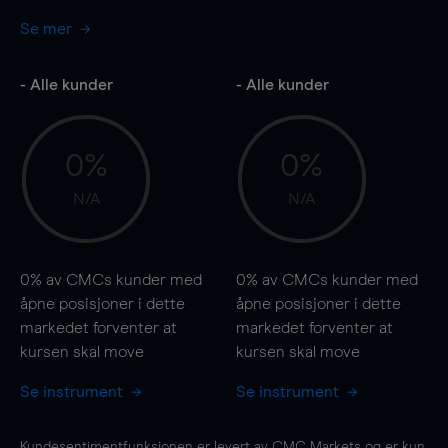
Se mer
- Alle kunder
- Alle kunder
0%
0%
N/A
N/A
0%
av CMCs kunder med
0%
av CMCs kunder med
åpne posisjoner i dette
åpne posisjoner i dette
markedet forventer at
markedet forventer at
kursen
skal
move
kursen
skal
move
Se instrument
Se instrument
Kundesentimentfunksjonen er levert av CMC Markets og er kun