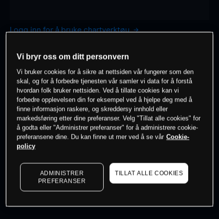
Logg inn for å bruke chartverktøy
1 time
dag
Vi bryr oss om ditt personvern
-
-
Vi bruker cookies for å sikre at nettsiden vår fungerer som den
skal, og for å forbedre tjenesten vår samler vi data for å forstå
hvordan folk bruker nettsiden. Ved å tillate cookies kan vi
7 dager
30 dager
forbedre opplevelsen din for eksempel ved å hjelpe deg med å
-
-
finne informasjon raskere, og skreddersy innhold eller
markedsføring etter dine preferanser. Velg "Tillat alle cookies" for
å godta eller "Administrer preferanser" for å administrere cookie-
preferansene dine. Du kan finne ut mer ved å se vår
Cookie-
policy
0
% av kunder er
på dette instrumentet
ADMINISTRER
TILLAT ALLE COOKIES
Søk om konto
PREFERANSER