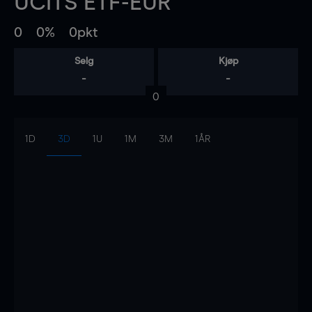
UCITS ETF-EUR
0
0%
0pkt
Selg
Kjøp
-
-
0
1D
3D
1U
1M
3M
1ÅR