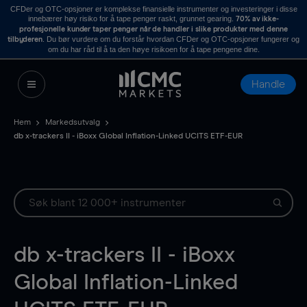
CFDer og OTC-opsjoner er komplekse finansielle instrumenter og investeringer i disse
innebærer høy risiko for å tape penger raskt, grunnet gearing.
70% av ikke-
profesjonelle kunder taper penger når de handler i slike produkter med denne
. Du bør vurdere om du forstår hvordan CFDer og OTC-opsjoner fungerer og
tilbyderen
om du har råd til å ta den høye risikoen for å tape pengene dine.
Handle
Hem
Markedsutvalg
db x-trackers II - iBoxx Global Inflation-Linked UCITS ETF-EUR
db x-trackers II - iBoxx
Global Inflation-Linked