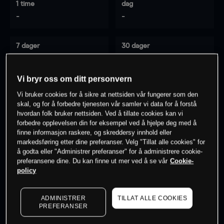
1 time
dag
-
-
7 dager
30 dager
-
-
Vi bryr oss om ditt personvern
Vi bruker cookies for å sikre at nettsiden vår fungerer som den
0
% av kunder er
på dette instrumentet
skal, og for å forbedre tjenesten vår samler vi data for å forstå
hvordan folk bruker nettsiden. Ved å tillate cookies kan vi
forbedre opplevelsen din for eksempel ved å hjelpe deg med å
finne informasjon raskere, og skreddersy innhold eller
Søk om konto
markedsføring etter dine preferanser. Velg "Tillat alle cookies" for
å godta eller "Administrer preferanser" for å administrere cookie-
preferansene dine. Du kan finne ut mer ved å se vår
Cookie-
policy
ADMINISTRER
TILLAT ALLE COOKIES
Kursene er veiledende.
Log in
to see latest market data
PREFERANSER