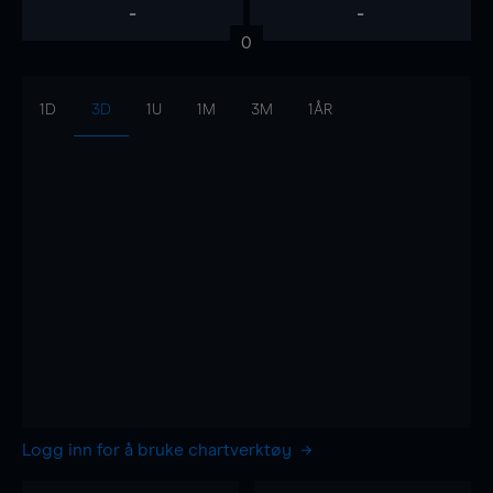
-
-
0
1D
3D
1U
1M
3M
1ÅR
Logg inn for å bruke chartverktøy