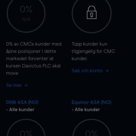
0%
N/A
0%
av CMCs kunder med
Topp kunder kun
åpne posisjoner i dette
tilgjengelig for CMC
markedet forventer at
kunder.
kursen Davictus PLC skal
Søk om konto
move
Se mer
DNB ASA (NO)
Equinor ASA (NO)
- Alle kunder
- Alle kunder
0%
0%