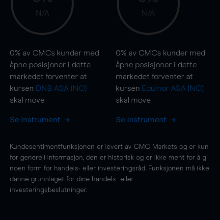
N/A
N/A
0%
av CMCs kunder med
0%
av CMCs kunder med
åpne posisjoner i dette
åpne posisjoner i dette
markedet forventer at
markedet forventer at
kursen
DNB ASA (NO)
kursen
Equinor ASA (NO)
skal
move
skal
move
Se instrument
Se instrument
Kundesentimentfunksjonen er levert av CMC Markets og er kun
for generell informasjon, den er historisk og er ikke ment for å gi
noen form for handels- eller investeringsråd. Funksjonen må ikke
danne grunnlaget for dine handels- eller
investeringsbeslutninger.