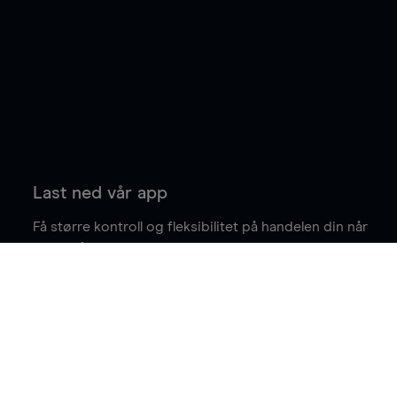
Last ned vår app
Få større kontroll og fleksibilitet på handelen din når
du er på farten.