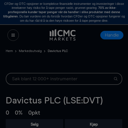
CFDer og OTC-opsjoner er komplekse finansielle instrumenter og investeringer i disse
innebærer høy risiko for å tape penger raskt, grunnet gearing.
70% av ikke-
profesjonelle kunder taper penger når de handler i slike produkter med denne
. Du bør vurdere om du forstår hvordan CFDer og OTC-opsjoner fungerer og
tilbyderen
om du har råd til å ta den høye risikoen for å tape pengene dine.
Handle
Hem
Markedsutvalg
Davictus PLC
Davictus PLC (LSE:DVT)
0
0%
0pkt
Selg
Kjøp