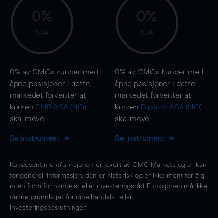
0%
0%
N/A
N/A
0%
av CMCs kunder med
0%
av CMCs kunder med
åpne posisjoner i dette
åpne posisjoner i dette
markedet forventer at
markedet forventer at
kursen
DNB ASA (NO)
kursen
Equinor ASA (NO)
skal
move
skal
move
Se instrument
Se instrument
Kundesentimentfunksjonen er levert av CMC Markets og er kun
for generell informasjon, den er historisk og er ikke ment for å gi
noen form for handels- eller investeringsråd. Funksjonen må ikke
danne grunnlaget for dine handels- eller
investeringsbeslutninger.