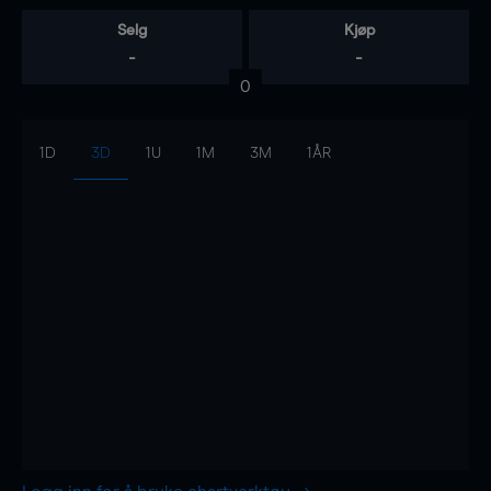
Selg
Kjøp
-
-
0
1D
3D
1U
1M
3M
1ÅR