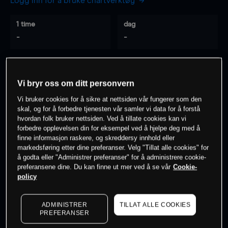
Logg inn for å bruke chartverktøy
1 time
dag
-
-
7 dager
30 dager
-
-
Vi bryr oss om ditt personvern
Vi bruker cookies for å sikre at nettsiden vår fungerer som den
skal, og for å forbedre tjenesten vår samler vi data for å forstå
hvordan folk bruker nettsiden. Ved å tillate cookies kan vi
0
% av kunder er
på dette instrumentet
forbedre opplevelsen din for eksempel ved å hjelpe deg med å
finne informasjon raskere, og skreddersy innhold eller
markedsføring etter dine preferanser. Velg "Tillat alle cookies" for
Søk om konto
å godta eller "Administrer preferanser" for å administrere cookie-
preferansene dine. Du kan finne ut mer ved å se vår
Cookie-
policy
ADMINISTRER
TILLAT ALLE COOKIES
PREFERANSER
Kursene er veiledende.
Log in
to see latest market data