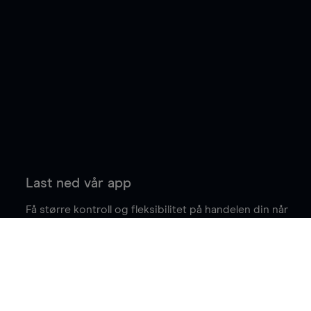
Last ned vår app
Få større kontroll og fleksibilitet på handelen din når
du er på farten.